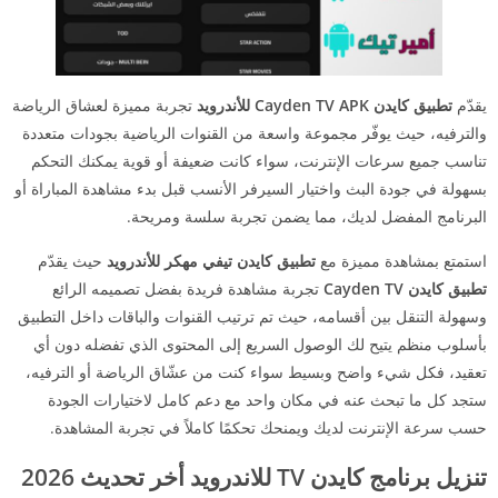
يقدّم
تطبيق كايدن Cayden TV APK للأندرويد
تجربة مميزة لعشاق الرياضة
والترفيه، حيث يوفّر مجموعة واسعة من القنوات الرياضية بجودات متعددة
تناسب جميع سرعات الإنترنت، سواء كانت ضعيفة أو قوية يمكنك التحكم
بسهولة في جودة البث واختيار السيرفر الأنسب قبل بدء مشاهدة المباراة أو
البرنامج المفضل لديك، مما يضمن تجربة سلسة ومريحة.
استمتع بمشاهدة مميزة مع
تطبيق كايدن تيفي مهكر للأندرويد
حيث يقدّم
تطبيق كايدن Cayden TV
تجربة مشاهدة فريدة بفضل تصميمه الرائع
وسهولة التنقل بين أقسامه، حيث تم ترتيب القنوات والباقات داخل التطبيق
بأسلوب منظم يتيح لك الوصول السريع إلى المحتوى الذي تفضله دون أي
تعقيد، فكل شيء واضح وبسيط سواء كنت من عشّاق الرياضة أو الترفيه،
ستجد كل ما تبحث عنه في مكان واحد مع دعم كامل لاختيارات الجودة
حسب سرعة الإنترنت لديك ويمنحك تحكمًا كاملاً في تجربة المشاهدة.
تنزيل برنامج كايدن TV للاندرويد أخر تحديث 2026