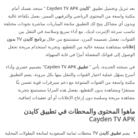
بعد تنزيل وتحميل تطبيق “
كايدن Cayden TV APK
” ستجد نفسك أمام
مكتبة واسعة من المحتوى الرياضي والترفيهي المميز، يعمل بكفاءة عالية
وبدون أي مشاكل يتيح لك التطبيق متابعة المباريات مباشرة بجودات مختلفة
تناسب سرعة الإنترنت لديك، مع أداء سريع وسلاسة في التنقل بين
القنوات، بفضل تصميمه المرن، ستستمتع من خلال
برنامج كايدن TV بدون
إعلانات
بمشاهدة ممتعة خالية من التقطيع، وتجربة استخدام مريحة تجعل
الوصول إلى قنواتك المفضلة أمرًا في غاية السهولة.
في نسخته الجديدة، يأتي ”
تطبيق Cayden TV APK
” بتصميم عصري وأداء
أسرع يسهّل عملية اختيار القنوات والتنقل بينها بكل مرونة، يضم التطبيق
مكتبة واسعة من القنوات المتنوعة مع دعم سيرفرات قوية تضمن بثًا
مستقرًا ومشاهدة بدون التقطيع، بفضل هذه المزايا ستستمتع بتجربة
مشاهدة مريحة وسلسة دون إزعاج الإعلانات أو أي تعقيدات إضافية.
ماهوا المحتوى والمحطات في تطبيق كايدن
Cayden TV APK
يضم
تطبيق كايدن TV
محطات ثمانية السعودية لمتابعة البطولات المحلية