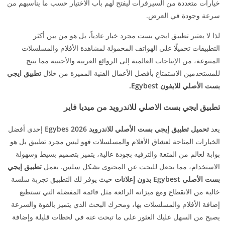
خيارات متعددة من السيرفرات ليفتح لهم باب الاختيار حسب ما يناسبهم من
سرعة وجودة في العرض.
لذا لا يعتبر تطبيق ايجي بست مجرد خيار عادياً، بل هو من بين أكثر
التطبيقات تحميلًا على الهواتف المحمولة لمشاهدة الأفلام والمسلسلات
المتنوعة، من الإنتاجات العالمية إلى الروائع العربية والأجنبية مما يتيح
للمستخدمين الاستمتاع بأفضل الأعمال الفنية المميزة من خلال
تطبيق ايجي
بست الأصلي للايفون Egybest.
تطبيق ايجي بست الاصلي للاندرويد من ميديا فاير
يعد
تحميل تطبيق إيجي بست الأصلي للاندرويد 2026 Egybes
إحدى أفضل
الخيارات المتاحة لعشاق الأفلام والمسلسلات فهو ليس مجرد تطبيق بل هو
بوابة لعالم من المتعة والترفيه بجودة عالية، يتميز بتصميم بسيط وسهولة
الاستخدام، مما يجعل للبحث عن المحتوى بشكل سلس. يعمل
تطبيق إيجي
بست الأصلي Egybest بدون إعلانات
حيث يوفر لك التطبيق تجربة سلسة
خالية من الانقطاع ومع ميزاته الرائعة مثل قائمة المفضلة التي تستطيع
إضافة الأفلام والمسلسلات بها، ومحرك البحث الذي يتميز بالقوة والسرعة
يصبح من السهل عليك العثور على ما تبحث عنه في لحظات قليلة وإضافة