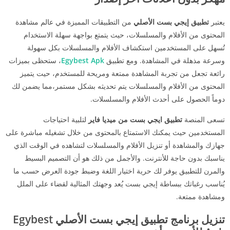
يعتبر
تطبيق إيجي بست الأصلي
من التطبيقات المميزة في عالم مشاهدة
المحتوى من الأفلام والمسلسلات، حيث يتمتع بواجهة سهلة الاستخدام
تُسهل على المستخدمين استكشاف الأفلام والمسلسلات بكل سهولة
وسرعة مذهلة في المشاهدة. ومع تطبيق
Egybest Apk
، ستحظى بميزات
رائعة تجعل من تجربة المشاهدة ممتعة ومريحة للمستخدم، حيت يتميز
المحتوى من الأفلام والمسلسلات يتم تحديثه بشكل مستمر،مما يضمن لك
دوماً الحصول على أحدث الأفلام والمسلسلات.
تسعى المنصة
تطبيق ايجي بست من ميديا فاير
لتلبية احتياجات
المستخدمين حيث يمكنك الاستمتاع بالمحتوى من خلال تشغيله مباشرة على
جهازك والمشاهدة أو تنزيل الأفلام والمسلسلات لتشاهده في الوقت الذي
يناسبك بدون حاجة للأنترنت. والأجمل من ذلك هو أن التصميم البسيط
والمرن للتطبيق يوفر لك حرية اختيار اللغة وضبط جودة العرض حسب ما
يُناسب رغباتك ببساطة إيجي بست يُعد وجهتك المثالية لقضاء على الملل
ومشاهدة ممتعة.
تنزيل برنامج
تطبيق إيجي بست الأصلي Egybest