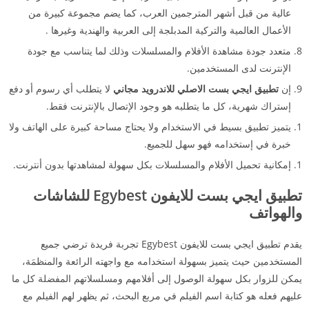
عالية من قبل أشهر المترجمين العرب، كما يضم مجموعة كبيرة من
الأعمال العالمية والتركية المدبلجة إلى العربية والهندية وغيرها .
متعدد جودة مشاهدة الأفلام والمسلسلات وذلك لما يتناسب مع جودة
الإنترنت لدى المستخدمين.
إن
تطبيق ايجي بست الاصلي للاندرويد مجاني
لا يتطلب أي رسوم أو دفع
إستراك شهرية، كل ما يتطلبه هو وجود الإتصال بالإنترنت فقط.
يتميز تطبيق بسيط في الاستخدام ولا يحتاج مساحة كبيرة على الهاتف ولا
خبرة في إستخدامه فهو سهل للجميع.
إمكانية تحميل الأفلام والمسلسلات بكل سهولة لمشاهدتها بدون أنترنت.
تطبيق ايجي بست للايفون
Egybest
للشاشات
والهواتف
يقدم تطبيق ايجي بست للايفون Egybest تجربة فريدة ترضي جميع
المستخدمين حيث يتميز بسهولة استخدامه مع واجهته الرائعة والمنظمَة،
يمكن للزوار بكل سهولة الوصول إلى أفلامهم ومسلسلاتهم المفضلة كل ما
عليهم فعله هو كتابة اسم الفيلم في مربع البحث، ثم يظهر لهم الفيلم مع