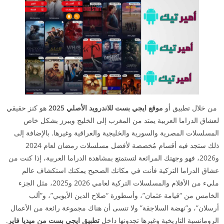
من خلال تطبيق أو
موقع ايجي بست للاندرويد الأصلي 2025
هو كنز حقيقي
لعشاق الدراما العربية يمتد من المغرب إلى الخليج ويبرز بشكل خاص
المسلسلات المصرية والسورية والخليجية والعراقية وغيرها. بالإضافة إلى
ذلك ستجد فيه أقسام مُخصصة لأفضل مسلسلات رمضان لعام 2024
و2026، فهو وجهتك المرائعة لتستمتع بمشاهدة الدراما العربية، إذا كنت من
عشاق الدراما التركية فأنت في مكانك الصحيح يمكنك استكشاف عالم
مليء من الأفلام والمسلسلات التركية لعامي 2026 و2025، مثل الجزء
الخامس من “قيامة عثمان”، وأسطورة “صلاح الدين الأيوبي”، و”ألب
أرسلان”، و”نهضة السلاجقة” ولا تنسى أن هناك مجموعة رائعة من الأعمال
الرومانسية التاريخية وغيرها تجدونها داخل
تطبيق ايجي بست من ميديا فاير
.