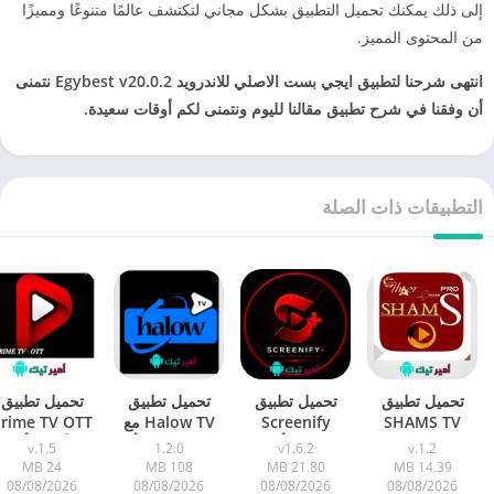
إلى ذلك يمكنك تحميل التطبيق بشكل مجاني لتكتشف عالمًا متنوعًا ومميزًا
من المحتوى المميز.
انتهى شرحنا لتطبيق ايجي بست الاصلي للاندرويد Egybest v20.0.2 نتمنى
أن وفقنا في شرح تطبيق مقالنا لليوم ونتمنى لكم أوقات سعيدة.
التطبيقات ذات الصلة
تحميل تطبيق
تحميل تطبيق
تحميل تطبيق
تحميل تطبيق
SHAMS TV
Screenify
Halow TV مع
rime TV OTT
شمس تي في
PLUS أخر
كود هلو تيفي أخر
الأصلي أخر
v.1.5
1.2.0
v1.6.2
v.1.2
أخر إصدار APK
تحديث TV 2026
تحديث 2026
تحديث 2026
24 MB
108 MB
21.80 MB
14.39 MB
2026 لمشاهدة
APK لمشاهدة
للاندرويد APK
للاندرويد 026
08/08/2026
08/08/2026
08/08/2026
08/08/2026