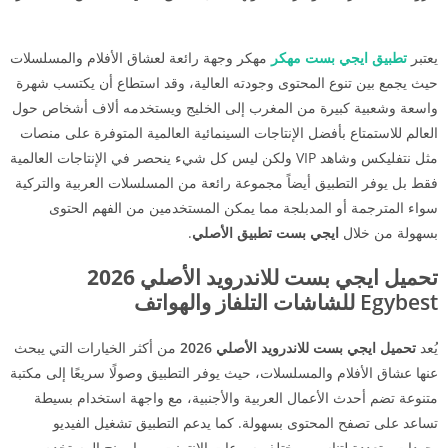
يعتبر
تطبيق ايجي بست مهكر
مهكر وجهة رائعة لعشاق الأفلام والمسلسلات
حيث يجمع بين تنوع المحتوى وجودته العالية، وقد استطاع أن يكتسب شهرة
واسعة وشعبية كبيرة من المغرب إلى الخليج ويستخدمه ألاف أشخاص حول
العالم للاستمتاع بأفضل الإنتاجات السينمائية العالمية المتوفرة على منصات
مثل نتفليكس وشاهد VIP ولكن ليس كل شيء ينحصر في الإنتاجات العالمية
فقط بل يوفر التطبيق أيضاً مجموعة رائعة من المسلسلات العربية والتركية
سواء المترجمة أو المدبلجة مما يمكن المستخدمين من الفهم الحتوى
بسهولة من خلال
ايجي بست تطبيق الأصلي
.
تحميل ايجي بست للاندرويد الأصلي 2026
Egybest
للشاشات التلفاز والهواتف
يُعد
تحميل ايجي بست للاندرويد الأصلي 2026
من أكثر الخيارات التي يبحث
عنها عشاق الأفلام والمسلسلات، حيث يوفر التطبيق وصولًا سريعًا إلى مكتبة
متنوعة تضم أحدث الأعمال العربية والأجنبية، مع واجهة استخدام بسيطة
تساعد على تصفح المحتوى بسهولة. كما يدعم التطبيق تشغيل الفيديو
بجودات متعددة لتناسب مختلف سرعات الإنترنت، مما يمنح المستخدم