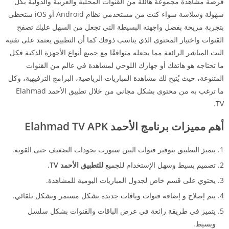
فرصة مشاهدة مجموعة هائلة من القنوات المحلية والعربية والدولية بكل
سهولة وسلاسة سواء كنت من مستخدمي نظام Android أو iOS ستحظى
بتجربة مريحة بفضل واجهته البسيطة التي تجعل من السهل عليك تصفح
القنوات واختيار المحتوى الذي يناسب ذوقك كما أن التطبيق يعتمد على تقنية
البث المباشر الرائعة مما يجعله متوافقًا مع جميع أنواع الأجهزة الذكية فكل
ما تحتاجه هو هاتفك أو جهازك اللوحي لمشاهدة في عالم من القنوات
المتنوعة، حيث يُتيح لك مشاهدة المباريات الرياضية، البرامج الترفيهية، وكل
ما ترغب به من محتوى بشكل مجاني من خلال تطبيق الأحمد Elahmad
TV.
أهم مميزات برنامج الأحمد Elahmad TV APK
يتميز التطبيق بتوفير قنوات البين سبورت بجودات الضعيف حتى القوية.
تصميم بسيط وسهل الإستخدام للجميع
للتطبيق الأحمد TV
.
يحتوي على قسم خاص لجدول المباريات اليومية للمشاهدة.
يتم إصلاح و إضافة قنوات وباقات جديدة بشكل مستمر وبشكل تلقائي.
يتميز في طريقة رائعة في عرض الباقات والقنوات بشكل سلسل
وبسيط.