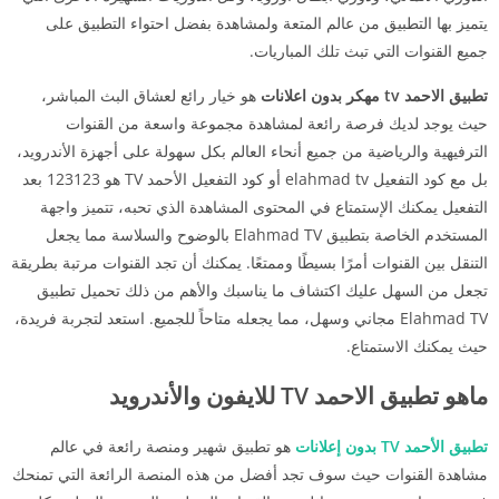
يتميز بها التطبيق من عالم المتعة ولمشاهدة بفضل احتواء التطبيق على
جميع القنوات التي تبث تلك المباريات.
تطبيق الاحمد tv مهكر بدون اعلانات
هو خيار رائع لعشاق البث المباشر،
حيث يوجد لديك فرصة رائعة لمشاهدة مجموعة واسعة من القنوات
الترفيهية والرياضية من جميع أنحاء العالم بكل سهولة على أجهزة الأندرويد،
بل مع كود التفعيل elahmad tv أو كود التفعيل الأحمد TV هو 123123 بعد
التفعيل يمكنك الإستمتاع في المحتوى المشاهدة الذي تحبه، تتميز واجهة
المستخدم الخاصة بتطبيق Elahmad TV بالوضوح والسلاسة مما يجعل
التنقل بين القنوات أمرًا بسيطًا وممتعًا. يمكنك أن تجد القنوات مرتبة بطريقة
تجعل من السهل عليك اكتشاف ما يناسبك والأهم من ذلك تحميل تطبيق
Elahmad TV مجاني وسهل، مما يجعله متاحاً للجميع. استعد لتجربة فريدة،
حيث يمكنك الاستمتاع.
ماهو تطبيق الاحمد TV للايفون والأندرويد
تطبيق الأحمد TV بدون إعلانات
هو تطبيق شهير ومنصة رائعة في عالم
مشاهدة القنوات حيث سوف تجد أفضل من هذه المنصة الرائعة التي تمنحك