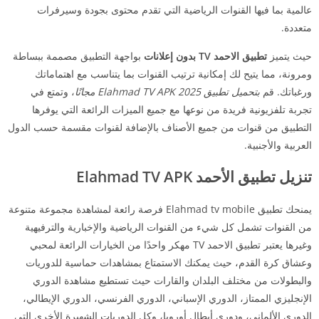
عالمية بما فيها القنوات الرياضية التي تقدم محتوى بجودة وسيرفرات
متعددة.
حيث يتميز
تطبيق الاحمد TV بدون إعلانات
بواجهة التطبيق مصممة ببساطة
ومرونة، مما يتيح لك إمكانية ترتيب القنوات بما يتناسب مع اهتماماتك
ورغباتك. قم
بتحميل تطبيق Elahmad TV APK 2025 مجانًا
، وتمتع في
تجربة تلفزيونية فريدة من نوعها مع جميع الميزات الرائعة التي يوفرها
التطبيق من قنوات من جميع الأصناف بالإضافة لقنوات مقسمة حسب الدول
العربية والأجنبية.
تنزيل تطبيق الأحمد Elahmad TV APK
يمنحك تطبيق Elahmad tv mobile فرصة رائعة لمشاهدة مجموعة متنوعة
من القنوات تشمل كل شيء من القنوات الرياضية والإخبارية والترفيهية
وغيرها يعتبر تطبيق الاحمد TV مهكر واحدًا من الخيارات الرائعة لمحبي
وعشاق كرة القدم، حيث يمكنك الاستمتاع بمشاهدات حماسية للدوريات
والبطولات من مختلف البلدان والقارات حيث تستطيع مشاهدة الدوري
الإنجليزي الممتاز، الدوري الإسباني، الدوري الفرنسي، الدوري الإيطالي،
الدوري الألماني، ودوري أبطال أوروبا، وكل الدوريات الشهيرة الأخرى التي