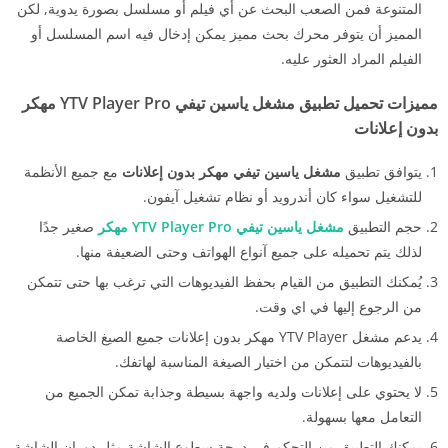
المتنوعة فمن الصعب البحث عن أي فيلم أو مسلسل بصورة يدوية, لكن
المميز أن يتوفر محرك بحث مميز يمكن إدخال فيه اسم المسلسل أو
الفيلم المراد العثور عليه.
مميزات تحميل تطبيق مشغل ياسين تيفي YTV Player Pro مهكر
بدون إعلانات
يتوافق تطبيق
مشغل ياسين تيفي مهكر بدون إعلانات
مع جميع الأنظمة
للتشغيل سواء كان أندرويد أو نظام تشغيل آيفون.
حجم التطبيق
مشغل ياسين تيفي YTV Player Pro مهكر
صغير جدًا
لذلك يتم تحميله على جميع آنواع الهواتف وحتى الضعيفة منها.
يُمكنك التطبيق من القيام بحفظ الفيديوهات التي ترغب بها حتى تتمكن
من الرجوع إليها في اي وقت.
يدعم مشغل YTV Player مهكر بدون إعلانات جميع الصيغ الخاصة
بالفيديوهات لتتمكن من اختيار الصيغة المناسبة لهاتفك.
لا يحتوي على إعلانات ولديه واجهة بسيطة وجذابة تمكن الجميع من
التعامل معها بسهولة.
يمكنك التطبيق من التحكم في درجة سطوع الشاشة مثل دوران الشاشة