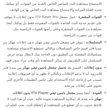
الاستمتاع بمشاهدة البث المباشر الخاص بالعديد من القنوات, أي يمكنك
تحديد القناة المرادة والاستمتاع بمشاهدة البث الخاص بها من الهاتف.
القنوات المشفرة :
عمل مشغل YTV Player Pro بدون إعلانات لا يتوقف
على تقديم خدمة البث الخاصة بالقنوات المفتوحة فقط بل يمكنك أيضا
مشاهدة بث القنوات المشفرة وعلى رأسها القنوات الرياضية مثل :
قنوات بين سبورت الرياضية.
المسلسلات :
يتوفر في مشغل ياسين تيفي مهكر بدون إعلانات مهكر من
ميديا فاير قسم خاص المسلسلات وبالتالي تستطيع الاستمتاع بمشاهدة
مسلسلاتك المفضلة من التطبيق دون الحاجة منك لانتظار موعد عرض
المسلسل على التلفزيون بل يمكن المشاهدة بأي وقت مراد بدون قيود.
بدون إعلانات :
المميز بعد
تحميل مشغل ياسين تيفي مهكر
من ميديا فاير
للاندرويد أنه لا يدعم الإعلانات وبالتالي لا تظهر به أي فيديوهات إعلانية
تتسبب في إزعاجك أثناء الاستخدام على عكس التطبيقات الأخرى التي
تحتوي على إعلانات مزعجة.
الجودة :
أيضا يتميز
مشغل ياسين تيفي YTV Player بدون اعلانات
مهكر
بأنه يقدم لك إمكانية المشاهدة بجودة عالية, حيث أن هذا البث لا
تلاحظ حدوث به أي تقطيع في المشاهدة أو إنقطاع البث, يجب العلم أن