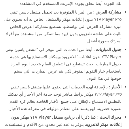
تلك الجودة أيضا تتعلق بجودة الإنترنت المستخدم في المشاهدة.
مشاركة العرض :
من المزايا المتوفرة بعد تحميل مشغل ياسين تيفي
YTV Player Pro بدون إعلانات مهكر والمشغل الخاص به أنه يحتوي على
ميزة مشاركة العرض التي بواسطتها تستطيع مشاركة العرض الخاص
بالبث على شاشة تلفزيون بدون قيود مما تتمكن من المشاهدة مع أفراد
أسرتك بصورة أفضل.
جدول المباريات :
أيضا من الخدمات التي تتوفر في “مشغل ياسين تيفي
YTV Player بدون اعلانات ” للاندرويد ويمكنك الاستمتاع بها هي خدمة
جدول المباريات, حيث تستطيع في التطبيق القيام بتحديد اليوم المراد
باستخدام خيار التقويم المتوفر لكي يتم عرض المباريات التي سيتم
خوضها في هذا اليوم.
الأخبار :
بالإضافة لهذه الخدمات التي يحتوي عليها
مشغل ياسين تيفي
YTV Player Pro مهكر
برابط مباشر توجد خدمة آخر الأخبار أي يمكنك
بالتطبيق الاستمتاع بالإطلاع على جميع الأخبار الخاصة بعالم كرة القدم
بصورة حصرية, فهو يعتمد على مصادر موثوقة في معرفة هذه الأخبار.
محرك البحث :
كما ذكرنا أن برنامج
مشغل YTV Player مهكر بدون
إعلانات مهكر للاندرويد
يتوفر به عدد غير محدود من الأفلام والمسلسلات