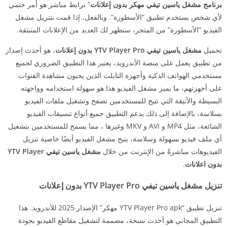
برنامج مشغل ياسين تيفي مهكر بدون إعلانات
” برابط مباشر هو أمر حتمي
لأي شخص يستخدم تطبيق “الأسطورة”. وبالفعل، إذا قمت بتنزيل مشغل
الفيديو “الأسطورة” من المتجر، ستظهر لك العديد من الإعلانات المنبثقة.
تحميل
مشغل ياسين تيفي YTV Player Pro بدون إعلانات
، هو أحدث إصدار
من تطبيق يعمل على منصة الأندرويد، يعتبر هذا التطبيق الضروري لجميع
مستخدمي الهواتف الذكية وأجهزة التابلت الذين يحبون مشاهدة القنوات
على أجهزتهم، ما يميز مشغل الفيديو هذا هو سهولة استخدامه وواجهته
البسيطة والأنيقة التي تتيح للمستخدمين تصفح وتشغيل ملفات الفيديو
بسلاسة، بالإضافة إلى ذلك يدعم التطبيق جميع أنواع تنسيقات الفيديو
الشائعة، مثل MP4 و AVI و MKV وغيرها ، مما يسمح للمستخدمين بتشغيل
أي ملف فيديو بسهولة وسلاسة، يتيح مشغل الفيديو أيضًا خاصية تنزيل
الفيديوهات مباشرةً من الإنترنت من خلال
مشغل ياسين تيفي YTV Player
بدون اعلانات
.
تنزيل مشغل ياسين تيفي YTV Player Pro بدون إعلانات
تنزيل تطبيق “YTV Player Pro apk مهكر” الإصدار 2025 للأندرويد. هذا
التطبيق المجاني هو أحدث نسخة، مصممة لتشغيل مقاطع الفيديو بجودة