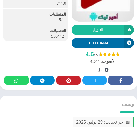
v11.0
المتطلبات
+5.1
للتنزيل
التحميلات
+556442
TELEGRAM
4.6
/5
الأصوات:
4,544
نقل
وصف
📅 آخر تحديث: 29 يوليو، 2025