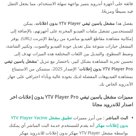
فائقة على أجهزة أندرويد يتميز بواجهة سهلة الاستخدام، مما يجعل التنقل
فيه بسيطًا ومريحًا.
بفضل هذا
مشغل ياسين تيفي YTV Player بدون اعلانات
، يمكن
للمستخدمين تشغيل ملفات الفيديو المخزنة على أجهزتهم، بالإضافة إلى
إمكانية مشاهدة مقاطع الفيديو مباشرة من روابط الإنترنت (URL). يوفر
المشغل خيارات متنوعة مثل تعديل جودة الفيديو والصوت، وتكبير الشاشة،
وضبط السطوع، والتبديل بين اللغات المختلفة هذه الميزات تهدف إلى
تحسين تجربة المشاهدة بشكل كبير، باختصار مع تنزيل “
مشغل ياسين تيفي
YTV Player Pro بدون إعلانات
” الإصدار 2025، ستتمكن من الاستمتاع
بمشاهدة الفيديوهات المفضلة لديك بجودة عالية وبأداء احترافي على جهاز
الأندرويد الخاص بك.
مميزات مشغل ياسين تيفي YTV Player Pro بدون إعلانات اخر
اصدار للاندرويد مجانا
البث المباشر :
من أبرز مميزات
تطبيق مشغل YTV Player Yacine
بدون إعلانات مهكر
أنه يقدم للمستخدم خدمة البث المباشر أي يمكنك
بواسطة مشغل YTV Player مهكر بدون إعلانات للاندرويد مهكر