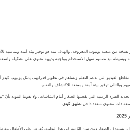
نسخة من منصة يوتيوب المعروفة، والهدف منه هو توفير بيئة آمنة ومناسبة للأ
 وبسيطة مع تصميم سهل الاستخدام وواجهة بديهية تحتوي على تشكيلة واسعة 
طع الفيديو التي تدعم التعلم وتساهم في تطوير قدراتهم، يمثل يوتيوب كيدز أدا
 وبالتالي توفير بيئة آمنة وممتعة للاكتشاف والتعلم.
يد الفترة الزمنية التي يقضيها الصغار أمام الشاشات، ولا يفوتنا التنويه بأنّ “ي
ممتعة ذات محتوى متعدد داخل
تطبيق كيدز
.
ل، يستهدف الصغار دون سن الثامنة في هذا التطبيق يُعرض على الأطفال مقاطع 