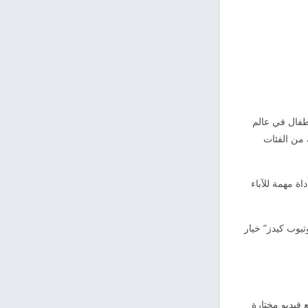
طفال في عالم
من الفئات
ة مهمة للآباء
وتيوب كيدز” خيار
فيديو مختارة