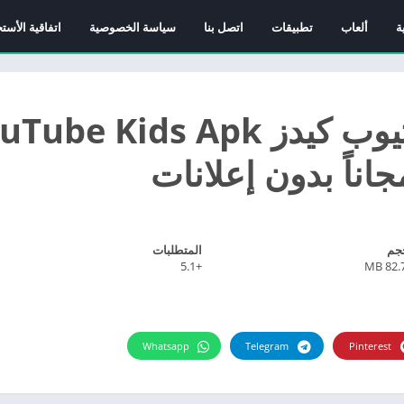
ة
ألعاب
تطبيقات
اتصل بنا
سياسة الخصوصية
اتفاقية الأست
تحميل تطبيق يوتيوب كيدز be Kids Apk
جم
المتطلبات
+5.1
82.70
Whatsapp
Telegram
Pinterest