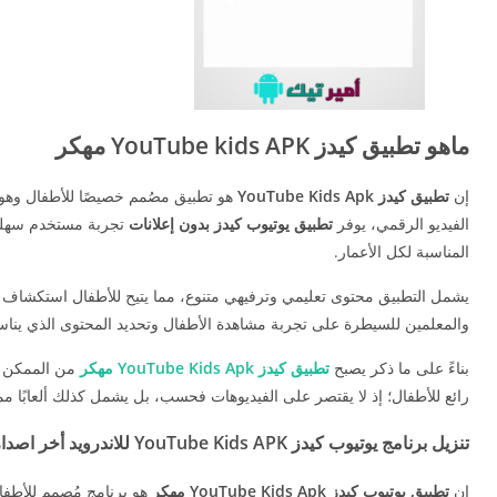
ماهو تطبيق كيدز YouTube kids APK مهكر
إن
تطبيق كيدز YouTube Kids Apk
هو تطبيق مصُمم خصيصًا للأطفال وهو 
الفيديو الرقمي، يوفر
تطبيق يوتيوب كيدز بدون إعلانات
تجربة مستخدم سهلة
المناسبة لكل الأعمار.
يشمل التطبيق محتوى تعليمي وترفيهي متنوع، مما يتيح للأطفال استكشاف مقا
والمعلمين للسيطرة على تجربة مشاهدة الأطفال وتحديد المحتوى الذي يناسبهم
بناءً على ما ذكر يصبح
تطبيق كيدز YouTube Kids Apk مهكر
من الممكن تحد
رائع للأطفال؛ إذ لا يقتصر على الفيديوهات فحسب، بل يشمل كذلك ألعابًا 
تنزيل برنامج يوتيوب كيدز YouTube Kids APK للاندرويد أخر اصدار 2025
إن
تطبيق يوتيوب كيدز YouTube Kids Apk مهكر
هو برنامج مُصمم للأطفا