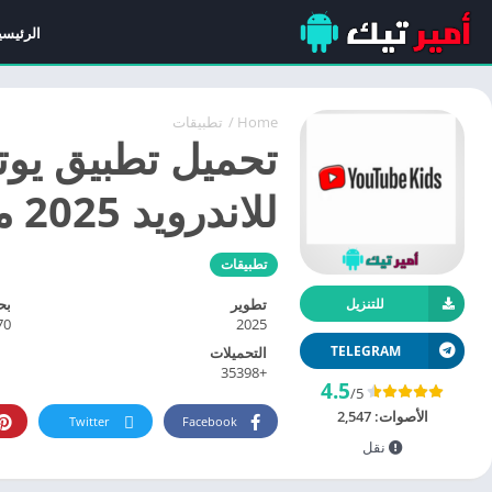
الرئيسي
Home
/
تطبيقات
للاندرويد 2025 مجاناً بدون إعلانات
تطبيقات
تطوير
بح
للتنزيل
 MB
2025
TELEGRAM
التحميلات
+35398
4.5
/5
الأصوات:
2,547
Twitter
Facebook
نقل