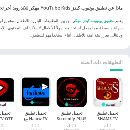
ماذا عن تطبيق يوتيوب كيدز YouTube Kids مهكر للاندرويد أخر تحديث
يعتبر
تطبيق يوتيوب كيدز مهك
ر
من بين التطبيقات البارزة للأطفال، وهو يوفر 
سهلة وبسيطة مما يجعل استخدامه سهلاً للأطفال لاستكشاف المحتوى بالإضاف
وبالتالي يعزز بيئة آمنة للأطفال أثناء استخدامهم للتطبيق.
التطبيقات ذات الصلة
تحميل تطبيق
تحميل تطبيق
تحميل تطبيق
تحميل 
SHAMS TV
Screenify PLUS
Halow TV مع
TV OTT
شمس تي في
أخر تحديث TV
كود هلو تيفي أخر
الأصل
1.5
1.2.0
v1.6.2
v.1.2
أخر إصدار APK
2026 APK
تحديث 2026