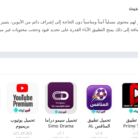
لهم محتوى مسلياً آمناً ومناسباً دون الحاجة إلى إشراف دائم من الأبوين، يتميز 
ة إلى ذلك يمنح التطبيق الآباء القدرة على تحديد قيود وحجب محتويات غير مر
تطبيق
تحميل تطبيق
تحميل سيمو دراما
تحميل يوتيوب
Prime 
المنافس AL
Simo Drama
بريميوم
ي أخر
MUNAFIS TV
مهكر 2026
Youtube
v21.29.363
v7.1
v1.0
v.
تحديث 2026
الأصلي APK أخر
للأندرويد والأيفون
Premium مهكر