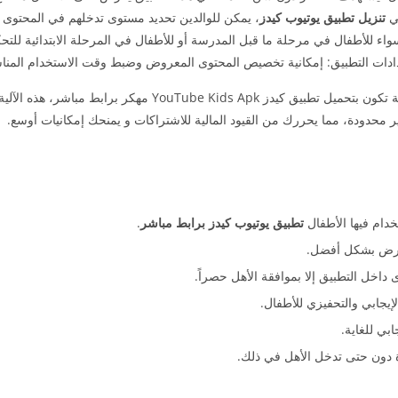
في
تنزيل تطبيق يوتيوب كيدز
، يمكن للوالدين تحديد مستوى تدخلهم في المحتوى
واء للأطفال في مرحلة ما قبل المدرسة أو للأطفال في المرحلة الابتدائية للتحك
، تتكشف لك مميزات رائعة البداية تكون بتحميل تطبيق كيدز YouTube Kids Apk م
محدودة، مما يحررك من القيود المالية للاشتراكات و يمنحك إمكانيات أوسع.
دام فيها الأطفال
تطبيق يوتيوب كيدز برابط مباشر
.
عرض بشكل أفضل.
داخل التطبيق إلا بموافقة الأهل حصراً.
إيجابي والتحفيزي للأطفال.
ابي للغاية.
دة دون حتى تدخل الأهل في ذلك.