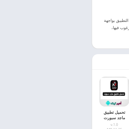
التطبيق بواجهة
غوب فيها،
تحميل تطبيق
ماجد سبورت
Majed Sport
v.1.0
APK أخر تحديث