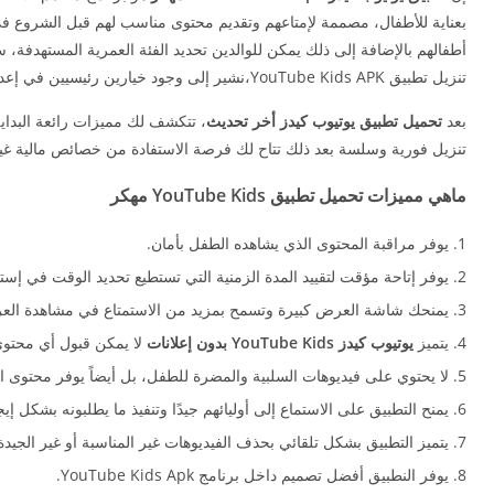
بعناية للأطفال، مصممة لإمتاعهم وتقديم محتوى مناسب لهم قبل الشروع 
أطفالهم بالإضافة إلى ذلك يمكن للوالدين تحديد الفئة العمرية المستهدفة، س
تنزيل تطبيق YouTube Kids APK،نشير إلى وجود خيارين رئيسيين في إعدادات التطبيق: إمكانية تخصيص المحتوى المعروض وضبط وقت الاستخدام المناسب للأطفال.
بعد
تحميل تطبيق يوتيوب كيدز أخر تحديث
تنزيل فورية وسلسة بعد ذلك تتاح لك فرصة الاستفادة من خصائص مالية غير 
ماهي مميزات تحميل تطبيق YouTube Kids مهكر
يوفر مراقبة المحتوى الذي يشاهده الطفل بأمان.
يوفر إتاحة مؤقت لتقييد المدة الزمنية التي تستطيع تحديد الوقت في إستخ
يمنحك شاشة العرض كبيرة وتسمح بمزيد من الاستمتاع في مشاهدة ال
يتميز
يوتيوب كيدز YouTube Kids بدون إعلانات
لا يمكن قبول أي محتوى 
لا يحتوي على فيديوهات السلبية والمضرة للطفل، بل أيضاً يوفر محتوى ال
يمنح التطبيق على الاستماع إلى أوليائهم جيدًا وتنفيذ ما يطلبونه بشكل إيج
يتميز التطبيق بشكل تلقائي بحذف الفيديوهات غير المناسبة أو غير الجي
يوفر النطبيق أفضل تصميم داخل برنامج YouTube Kids Apk.