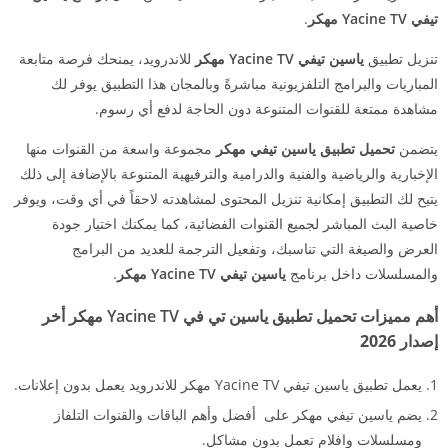
تيفي Yacine TV مهكر
.
تنزيل تطبيق
ياسين تيفي Yacine TV مهكر
للاندرويد، يمنحك فرصة متابعة
المباريات والبرامج التلفزيونية مباشرةً وبالمجان هذا التطبيق يوفر لك
مشاهدة ممتعة للقنوات المتنوعة دون الحاجة لدفع أي رسوم.
يتضمن
تحميل تطبيق ياسين تيفي مهكر
مجموعة واسعة من القنوات منها
الإخبارية والرياضية والفنية والدرامية والترفيهية المتنوعة بالإضافة إلى ذلك
يتيح لك التطبيق إمكانية تنزيل المحتوى لمشاهدته لاحقاً في أي وقت، ويوفر
خاصية البث المباشر لجميع القنوات الفضائية، كما يمكنك اختيار جودة
العرض والصيغة التي تناسبك، وتفعيل الترجمة للعديد من البرامج
والمسلسلات داخل برنامج
ياسين تيفي Yacine TV مهكر
.
أهم مميزات تحميل تطبيق ياسين تي في Yacine TV مهكر
أخر
إصدار 2026
يعمل تطبيق ياسين تيفي Yacine TV مهكر للاندرويد يعمل بدون إعلانات.
يضم ياسين تيفي مهكر على أفضل وأهم الباقات والقنوات التلفاز
ومسلسلات وافلام تعمل بدون مشاكل.