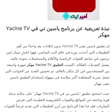
نبذة تعريفية عن برنامج ياسين تي في Yacine TV
مهكر
إن
تطبيق ياسين تيفي Yacine TV بدون إعلانات
يعد واحدًا من أهم
التطبيقات التي أحدثت ثورة في عالم البث المباشر، فهوا كخيارٍ ممتاز لمن
يرغبون في متابعة القنوات الرياضية والأفلام والمسلسلات بجودة عالية.
بفضل التعديلات الفعّالة، اكتسب
التطبيق Yacine TV مهكر
شهرة واسعة
بين المستخدمين في كل مكان بالعالم، تم تحسين العديد من الجوانب التي
تجعل تجربة المشاهدة أكثر سلاسة في سهولة إستخدام التطبيق ياسين
تيفي مهكر.
حيث استحوذ تطبيق “ياسين تي في Yacine TV مهكر” على مكانة بديلة
قوية وناجعة عن المواقع والقنوات التلفزيونية التقليدية التي تعرض
المباريات فقد غدا هذا البرنامج من أبرز التطبيقات التي تقدم عرضاً للقنوات