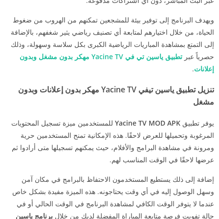
عبر البث المباشر، دون أي اشتراكات مدفوعة.
ويهدف البرنامج إلى توفير بيئة للمشجعين تمكنهم من الهروب من ضغوط
الحياة، من خلال اختيارهم لمتابعة أي تصنيف رياضي يثير شغفهم، بالإضافة
إلى التمتع بمشاهدة المباريات الرياضية الكبرى بكل سلاسة وسهولة، وذلك
حصرياً عبر
تطبيق ياسين تي في Yacine TV مهكر بدون مشغل وبدون
إعلانات
.
تنزيل تطبيق ياسين تيفي Yacine TV مهكر بدون إعلانات وبدون
مشغل
يوفر تطبيق
Yacine TV MOD APK
للمستخدمين ميزة تسجيل المحتويات
المرغوبة وتحميلها للعرض لاحقًا. هذه الإمكانية تمنح المستخدمين حرية
ومرونة في مشاهدة البرامج والأفلام، حيث يمكنهم تسجيلها متى أرادوا ثم
عرضها لاحقًا في الوقت المناسب لهم.
إضافة إلى ذلك يستطيع المستخدمون الاحتفاظ بالبرامج في مكان آمن
وسهل الوصول إليه في أي وقت يحتاجونه. هذه الميزة مفيدة بشكل خاص
عندما لا يتوفر الوقت الكافي لمشاهدة البرنامج في الوقت الحالي أو في
حالة تفويت فرصة متابعة المباراة المفضلة لديك من خلال
برنامج
ياسين