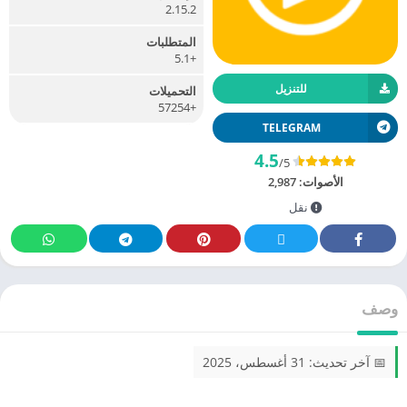
2.15.2
المتطلبات
+5.1
للتنزيل
التحميلات
+57254
TELEGRAM
4.5
/5
الأصوات:
2,987
نقل
وصف
📅 آخر تحديث: 31 أغسطس، 2025