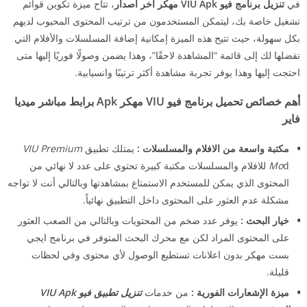
في
تنزيل برنامج فيو VIU Apk مهكر
أخر اصدار
، تتاح ميزة تكوين قوائم
تشغيل خاصة بك، ليتمكن المستخدمون من ترتيب المحتوى المحبوب لديهم
بكل سهولة، حيث تتيح هذه الميزة إمكانية إضافة المسلسلات والأفلام التي
تفضلها لك إلى قائمة “المشاهدة لاحقًا”، وهذا يضمن وصولًا فوريًا إليها متى
احتجت إليها وهذا يوفر تجربة مشاهدة أكثر ترتيبًا وانسيابية.
أهم خصائص تحميل برنامج فيو VIU مهكر Apk برابط مباشر ميديا
فاير
مكتبة واسعة من الافلام والمسلسلات :
يمتلك تطبيق
VIU Premium
Mo
d للافلام والمسلسلات مكتبة كبيرة تحتوي على عدد لا نهائي من
المحتوى الذي يمكن للمستخدم الاستمتاع بمشاهدتها وبالتالي أنت لا تواجه
مشكلة عدم العثور على المحتوى داخل التطبيق نهائياً.
خيار البحث :
يوفر عدد ضخم من المحتويات وبالتالي من الصعب العثور
على المحتوى المراد لكن مع محرك البحث المتوفر في برنامج ايجي
بست مهكر بدون اعلانات تستطيع الوصول لأي محتوى وفي لحظات
قليلة.
ميزة الإشعارات الفورية :
من خدمات
تنزيل تطبيق فيو VIU Apk