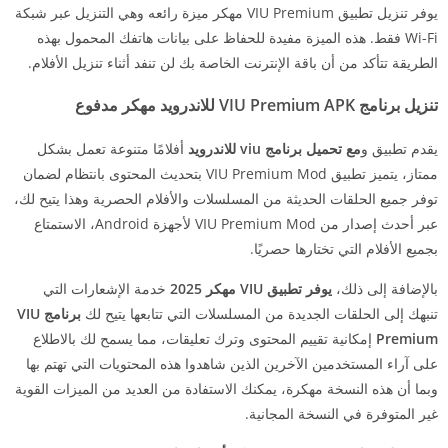
يوفر تنزيل تطبيق VIU Premium مهكر ميزة رائعه وهي التنزيل عبر شبكة
Wi-Fi فقط. هذه الميزة مفيدة للحفاظ على بيانات هاتفك المحمول بهذه
الطريقة تتأكد من أن باقة الإنترنت الخاصة بك لن تنفد أثناء تنزيل الأفلام.
تنزيل برنامج VIU Premium APK للاندرويد مهكر مدفوع
يقدم تطبيق و
مع تحميل برنامج viu للاندرويد
أفلامًا متنوعة تعمل بشكل
ممتاز، يتميز تطبيق VIU Premium Mod بتحديث المحتوى بانتظام لضمان
توفر جميع الحلقات الحديثة من المسلسلات والأفلام الحصرية وهذا يتيح لك،
عبر أحدث إصدار من VIU Premium Mod لأجهزة Android، الاستمتاع
بجميع الأفلام التي تختارها حصريًا.
بالإضافة إلى ذلك،
يوفر تطبيق VIU مهكر
2025
خدمة الإشعارات التي
تنبهك إلى الحلقات الجديدة من المسلسلات التي تتابعها يتيح لك
برنامج VIU
Premium
إمكانية تقييم المحتوى وترك تعليقات، مما يسمح لك بالاطلاع
على آراء المستخدمين الآخرين الذين شاهدوا هذه المحتويات التي تهتم بها
وبما أن هذه النسخة مهكرة، يمكنك الاستفادة من العديد من الميزات القوية
غير المتوفرة في النسخة المجانية.