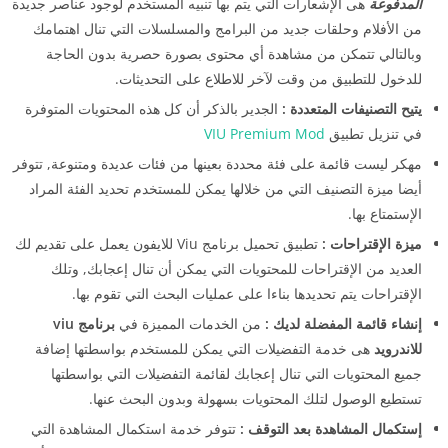
المدفوعة
هى الإشعارات التي يتم بها تنبيه المستخدم لوجود عناصر جديدة
من الأفلام وحلقات جديد من البرامج والمسلسلات التي تنال اهتمامك
وبالتالي تتمكن من مشاهدة أي محتوى بصورة حصرية بدون الحاجة
للدخول للتطبيق من وقت لآخر للاطلاع على التحديثات.
يتيح التصنيفات المتعددة :
الجدير بالذكر أن كل هذه المحتويات المتوفرة
في تنزيل تطبيق
VIU Premium Mod
مهكر ليست قائمة على فئة محددة بعينها من فئات عديدة ومتنوعة, تتوفر
أيضا ميزة التصنيف التي من خلالها يمكن للمستخدم تحديد الفئة المراد
الإستمتاع بها.
ميزة الإقتراحات :
تطبيق تحميل برنامج Viu للايفون يعمل على تقديم لك
العديد من الإقتراحات للمحتويات التي يمكن أن تنال إعجابك, وتلك
الإقتراحات يتم تحديدها بناءا على عمليات البحث التي تقوم بها.
إنشاء قائمة المفضلة لديك :
من الخدمات المميزة في
برنامج viu
للاندرويد
هى خدمة التفضيلات التي يمكن للمستخدم بواسطتها إضافة
جميع المحتويات التي تنال إعجابك لقائمة التفضيلات التي بواسطتها
تستطيع الوصول لتلك المحتويات بسهولة وبدون البحث عنها.
إستكمال المشاهدة بعد التوقف :
تتوفر خدمة استكمال المشاهدة التي