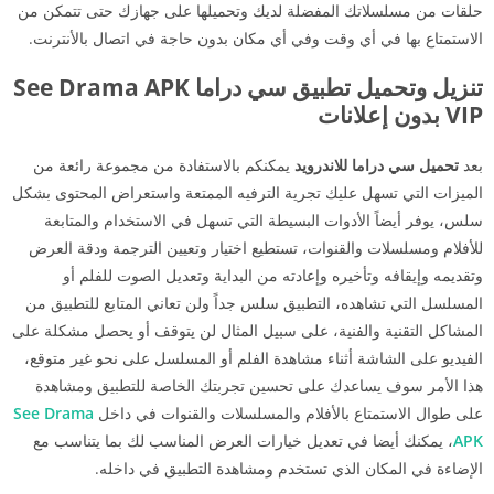
حلقات من مسلسلاتك المفضلة لديك وتحميلها على جهازك حتى تتمكن من
الاستمتاع بها في أي وقت وفي أي مكان بدون حاجة في اتصال بالأنترنت.
تنزيل وتحميل تطبيق سي دراما See Drama APK
VIP بدون إعلانات
بعد
تحميل سي دراما للاندرويد
يمكنكم بالاستفادة من مجموعة رائعة من
الميزات التي تسهل عليك تجرية الترفيه الممتعة واستعراض المحتوى بشكل
سلس، يوفر أيضاً الأدوات البسيطة التي تسهل في الاستخدام والمتابعة
للأفلام ومسلسلات والقنوات، تستطيع اختيار وتعيين الترجمة ودقة العرض
وتقديمه وإيقافه وتأخيره وإعادته من البداية وتعديل الصوت للفلم أو
المسلسل التي تشاهده، التطبيق سلس جداً ولن تعاني المتابع للتطبيق من
المشاكل التقنية والفنية، على سبيل المثال لن يتوقف أو يحصل مشكلة على
الفيديو على الشاشة أثناء مشاهدة الفلم أو المسلسل على نحو غير متوقع،
هذا الأمر سوف يساعدك على تحسين تجربتك الخاصة للتطبيق ومشاهدة
على طوال الاستمتاع بالأفلام والمسلسلات والقنوات في داخل
See Drama
APK
، يمكنك أيضا في تعديل خيارات العرض المناسب لك بما يتناسب مع
الإضاءة في المكان الذي تستخدم ومشاهدة التطبيق في داخله.