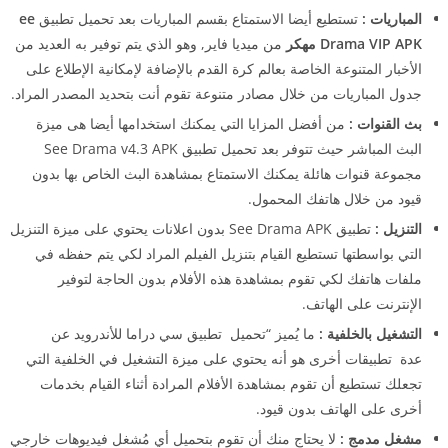
المباريات :
تستطيع أيضا الاستمتاع بقسم المباريات بعد تحميل تطبيق
ee
Drama VIP APK مهكر
من ميديا فاير, وهو الذي يتم توفير به العديد من
الأخبار المتنوعة الخاصة بعالم كرة القدم بالإضافة لإمكانية الإطلاع على
جدول المباريات من خلال مصادر متنوعة تقوم أنت بتحديد المصدر المراد.
بث القنوات :
من أفضل المزايا التي يمكنك استخدامها أيضا هى ميزة
البث المباشر حيث تتوفر بعد تحميل تطبيق See Drama v4.3 APK
مجموعة قنوات هائلة يمكنك الاستمتاع بمشاهدة البث الخاص بها بدون
قيود من خلال هاتفك المحمول.
التنزيل :
تطبيق See Drama APK بدون اعلانات يحتوي على ميزة التنزيل
التي بواسطتها تستطيع القيام بتنزيل الفيلم المراد لكي يتم حفظه في
ملفات هاتفك لكي تقوم بمشاهدة هذه الأفلام بدون الحاجة لتوفير
الإنترنت على الهاتف.
التشغيل بالخلفية :
ما يُميز “تحميل تطبيق سي دراما للأندرويد عن
عدة تطبيقات أخرى هو أنه يحتوي على ميزة التشغيل في الخلفية التي
تجعلك تستطيع أن تقوم بمشاهدة الأفلام المرادة أثناء القيام بخدمات
أخرى على الهاتف بدون قيود.
مشغل مدمج :
لا يحتاج منك أن تقوم بتحميل أي مُشغل فيديوهات خارجي