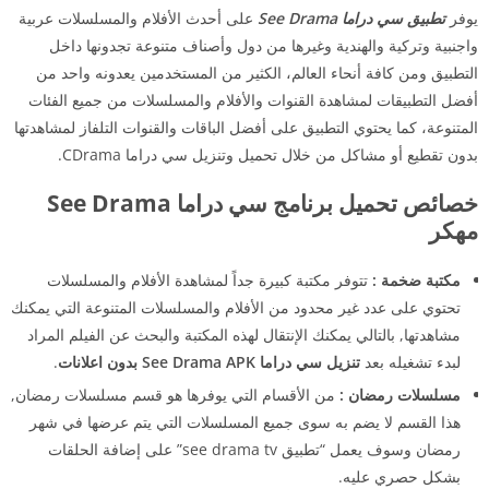
يوفر
تطبيق سي دراما See Drama
على أحدث الأفلام والمسلسلات عربية
واجنبية وتركية والهندية وغيرها من دول وأصناف متنوعة تجدونها داخل
التطبيق ومن كافة أنحاء العالم، الكثير من المستخدمين يعدونه واحد من
أفضل التطبيقات لمشاهدة القنوات والأفلام والمسلسلات من جميع الفئات
المتنوعة، كما يحتوي التطبيق على أفضل الباقات والقنوات التلفاز لمشاهدتها
بدون تقطيع أو مشاكل من خلال تحميل وتنزيل سي دراما CDrama.
خصائص تحميل برنامج سي دراما See Drama
مهكر
مكتبة ضخمة :
تتوفر مكتبة كبيرة جداً لمشاهدة الأفلام والمسلسلات
تحتوي على عدد غير محدود من الأفلام والمسلسلات المتنوعة التي يمكنك
مشاهدتها, بالتالي يمكنك الإنتقال لهذه المكتبة والبحث عن الفيلم المراد
لبدء تشغيله بعد
تنزيل سي دراما See Drama APK بدون اعلانات
.
مسلسلات رمضان :
من الأقسام التي يوفرها هو قسم مسلسلات رمضان,
هذا القسم لا يضم به سوى جميع المسلسلات التي يتم عرضها في شهر
رمضان وسوف يعمل “تطبيق see drama tv” على إضافة الحلقات
بشكل حصري عليه.