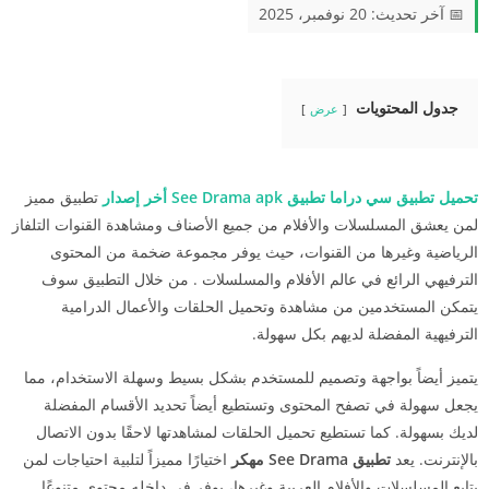
📅 آخر تحديث: 20 نوفمبر، 2025
جدول المحتويات
عرض
تحميل تطبيق سي دراما تطبيق See Drama apk أخر إصدار
تطبيق مميز
لمن يعشق المسلسلات والأفلام من جميع الأصناف ومشاهدة القنوات التلفاز
الرياضية وغيرها من القنوات، حيث يوفر مجموعة ضخمة من المحتوى
الترفيهي الرائع في عالم الأفلام والمسلسلات . من خلال التطبيق سوف
يتمكن المستخدمين من مشاهدة وتحميل الحلقات والأعمال الدرامية
الترفيهية المفضلة لديهم بكل سهولة.
يتميز أيضاً بواجهة وتصميم للمستخدم بشكل بسيط وسهلة الاستخدام، مما
يجعل سهولة في تصفح المحتوى وتستطيع أيضاً تحديد الأقسام المفضلة
لديك بسهولة. كما تستطيع تحميل الحلقات لمشاهدتها لاحقًا بدون الاتصال
بالإنترنت. يعد
تطبيق See Drama مهكر
اختيارًا مميزاً لتلبية احتياجات لمن
يتابع المسلسلات والأفلام العربية وغيرها، يوفر في داخله محتوى متنوعًا