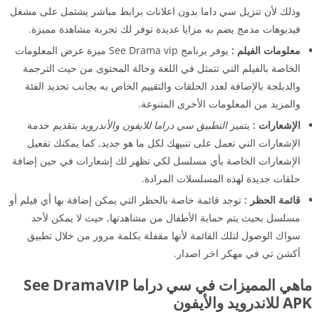
وذلك لأن تنزيل سي داما بدون اعلانات برابط مباشر يشتمل على مشغل
فيديوهات مدمج يضم به مزايا عديدة توفر لك تجربة مشاهدة مميزة.
معلومات الفيلم :
يوفر برنامج See Drama vip ميزة عرض المعلومات
الخاصة بالفيلم التي تتمثل في اللغة وحالة المحتوى من حيث الترجمة
والدبلجة بالإضافة لعدد الحلقات والتقييم الخاص به بجانب تحديد الفئة
والمزيد من المعلومات الأخرى المتنوعة.
الإشعارات :
يتميز
التطبيق سي دراما للايفون والأندرويد
بتقديم خدمة
الإشعارات التي تعمل على تنبيهك لكل ما هو جديد, كما يمكنك تفعيل
الإشعارات الخاصة بأي مسلسل لكي تظهر لك إشعارات في حين إضافة
حلقات جديدة لهذه المسلسلات المرادة.
قائمة الحظر :
توجد قائمة خاصة بالحظر التي يمكن إضافة بها أي فيلم أو
مسلسل بحيث يتم حماية الأطفال من مشاهدتها, حيث لا يمكن لأحد
سواك الوصول لتلك القائمة لأنها مقفلة بكلمة مرور من خلال تطبيق
أكشن تي في مهكر اخر اصدار.
ماهي المميزات في سي دراما See DramaVIP
APK للاندرويد والأيفون