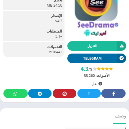
MB 34.50
الإصدار
v4.3
المتطلبات
+5.1
للتنزيل
التحميلات
+353844
TELEGRAM
4.3
/5
الأصوات:
33,260
نقل
وصف