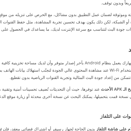
ريعاً وبدون توقف.
تار نسخة APK حديثة وموثوقة لضمان عمل التطبيق بدون مشاكل، مع الحرص على تنزيله من م
و الشبكة، لكن ذلك يكون بهدف تحسين تجربة المشاهدة، مثل حفظ القنوات ال
دادات جودة البث لتتناسب مع سرعة الإنترنت لديك، ما يساعدك في الحصول عل
، من الضروري التأكد من أن جهازك يعمل بنظام Android بآخر إصدار متوفر وأن لديك مساحة تخزي
وتشغيله بسلاسة. كما يُفضل أن يكون اتصالك بالإنترنت مستقرًا، ويفضل استخدام Wi-Fi عند مشاهدة المحتوى عالي الجودة لتجنّب استهلاك
تمكن من إعداد جودة البث المثالية وتجربة القنوات الرياضية بدون تقطيع.
ـ APK الأحدث
عند توفرها، حيث أن التحديثات تُضيف تحسينات أمنية وتقنية م
ي نسخة قمت بتحميلها، يمكنك البحث عن نسخة أخرى محدثة أو زيارة موقع الد
ام على شاشة التلفاز
بدون الحاجة لجهاز رسيفر أو اشتراك فضائي معقد، فإن
ت