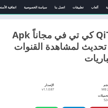
ة
ألعاب
تطبيقات
اتصل بنا
سياسة الخصوصية
اتفاقية الأست
تحميل تطبيق QiTV كي تي في مجاناً Apk
لشاشات 2026 تحديث لمشاهدة القنوات
اريات
جم
الإصدار
v1.1.0:87
2
تحميلات
52