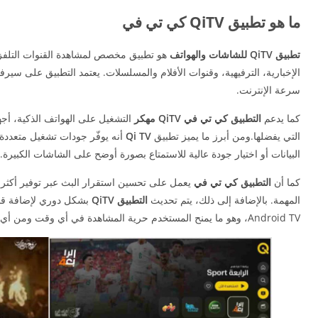
ما هو تطبيق QiTV كي تي في
تطبيق QiTV للشاشات والهواتف
هو تطبيق مخصص لمشاهدة القنوات التلفزيو
الإخبارية، الترفيهية، وقنوات الأفلام والمسلسلات. يعتمد التطبيق على سير
سرعة الإنترنت.
كما يدعم
التطبيق كي تي في QiTV مهكر
التي يفضلها.ومن أبرز ما يميز تطبيق
Qi TV
أنه يوفّر جودات تشغيل متعددة
البيانات أو اختيار جودة عالية للاستمتاع بصورة أوضح على الشاشات الكبيرة.
كما أن
التطبيق كي تي في
يعمل على تحسين استقرار البث عبر توفير أكثر من
المهمة. بالإضافة إلى ذلك، يتم تحديث
التطبيق QiTV
بشكل دوري لإضافة قنوا
Android TV، وهو ما يمنح المستخدم حرية المشاهدة في أي وقت ومن أي مكان دون الحاجة إلى رسيفر تقليدي أو اشتراكات معقدة.