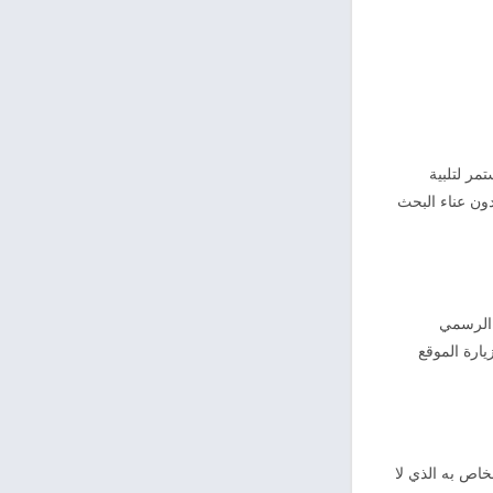
مر لتلبية
دون عناء البحث
 الطريقة الصحيحة لتحميل التطبيق والحصول على آخر تحديث بشكل آمن. عادةً ما يوفر موقع QiTV الرسمي
ضافة إلى روابط تحميل ملف APK لأجهزة الأندرويد. زيارة الموقع
اص به الذي لا