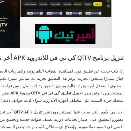
تنزيل برنامج QiTV كي تي في للاندرويد APK أخر تحديث
إذا كنت تبحث عن تطبيق قوي لمشاهدة القنوات التلفزيونية والمباريات الح
خيارًا ممتازًا يستحق التجربة. يوفر هذا التطبيق تجربة بث مباشر مميزة تج
المحتوى المفضل لديه بجودة عالية وبدون تقطيع، وذلك بفضل السيرفرات الم
المستخدمين المتقدمين. ت
حميل تطبيق كي تي في QiTV بصيغة APK
يعني أ
يمنحك حرية التثبيت على مختلف أجهزة الأندرويد سواء كانت هواتف ذكية أو أجهزة 
أحد أهم الأمور التي يبحث عنها المستخدمون قبل
تنزيل QiTV APK آخر تحديث
مطورو التطبيق على إصدار تحديثات دورية تضيف قنوات جديدة وتحسن من أ
أفضل في الصوت والصورة، وإصلاح أي مشاكل كانت تواجه بعض المستخدمين ف