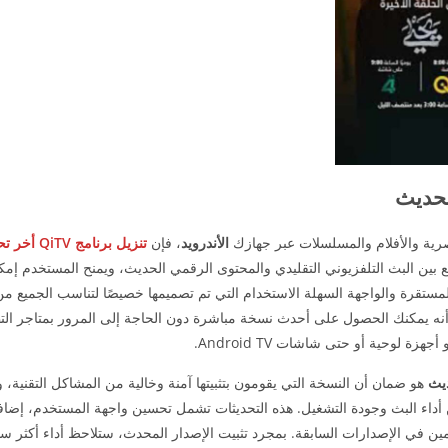
صرية والأفلام والمسلسلات عبر جهازك
الأندرويد
، فإن
تنزيل برنامج QiTV أخر تحديث 2026
مع بين البث التلفزيوني التقليدي والمحتوى الرقمي الحديث، ويمنح المستخدم إمك
ستقرة والواجهة السهلة الاستخدام التي تم تصميمها خصيصًا لتناسب الجميع من 
نه يمكنك الحصول على أحدث نسخة مباشرة دون الحاجة إلى المرور بمتاجر التط
لوحية أو حتى شاشات Android TV.
هو ضمان أن النسخة التي يقومون بتثبيتها آمنة وخالية من المشاكل التقنية،
داء البث وجودة التشغيل. هذه التحديثات تشمل تحسين واجهة المستخدم، إضاف
ي الإصدارات السابقة. بمجرد تثبيت الإصدار المحدث، ستلاحظ أداء أكثر سلا