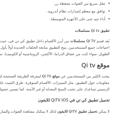
تنقل سريع بين القنوات بضغطة زر.
توافق مع معظم إصدارات نظام أندرويد.
أداء جيد حتى على الأجهزة المتوسطة.
تطبيق Qi tv مسلسلات
يُعد قسم
Qi TV مسلسلات
من أبرز الأقسام داخل تطبيق كي تي في، حيث يو
احتياجات جميع المستخدمين. يتيح التطبيق متابعة الحلقات الجديدة أولاً ب
الطويل. سواء كنت من عشاق الدراما، الأكشن، الرومانسية أو الكوميديا، ستجد داخل QiTV مجموعة واسعة تناسب
موقع Qi tv
يبحث الكثير من المستخدمين عن
موقع Qi TV
الرسمي تساعدك على تجنب النسخ المعدلة أو غير الآمنة، كما تضمن حصولك
تحميل تطبيق كي تي في QiTV IOS للايفون
لا يمكن
تحميل تطبيق QiTV للايفون
لذلك لا يمكنك مشاهدة القنوات والمبا