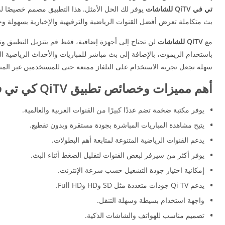
تي في QiTV للشاشات
يوفر لك الحل الأمثل. هذا التطبيق مصمم خصيصًا 
بث متكاملة تعرض أفضل القنوات الرياضية والترفيهية والإخبارية بسهولة وجو
مع
QiTV للشاشات
لن تحتاج إلى أجهزة إضافية، فقط قم بتنزيل التطبيق و
باستخدام الريموت، بالإضافة إلى بث مباشر للمباريات والأحداث الرياضية
سهلة تجعل تجربة الاستخدام على التلفاز ممتعة حتى للمستخدمين غير الم
أهم مميزات وخصائص تطبيق QiTV كي تي في مجاناً
يوفر مكتبة ضخمة تضم عددًا كبيرًا من القنوات العربية والعالمية.
يتيح مشاهدة المباريات المباشرة بجودة مستقرة وبدون تقطيع.
يدعم القنوات الرياضية المتنوعة لمتابعة أهم البطولات.
يوفر أكثر من سيرفر لبعض القنوات لتقليل الضغط أثناء البث.
إمكانية اختيار جودة التشغيل حسب سرعة الإنترنت.
يدعم Qi TV جودات متعددة مثل SD وHD وFull HD.
واجهة استخدام بسيطة وسهلة التنقل.
تصميم مناسب للهواتف والشاشات الذكية.