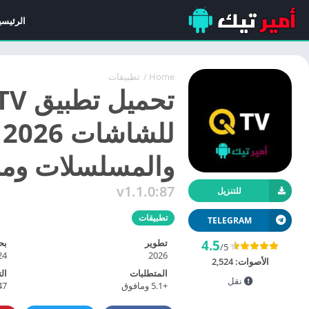
الرئيسي
Home
/
تطبيقات
ل
والمسلسلات ومب
v1.1.0:87
للتنزيل
تطبيقات
TELEGRAM
تطوير
بح
4.5
/5
4 MB
2026
الأصوات:
2,524
المتطلبات
ال
نقل
+5.1 ومافوق
47