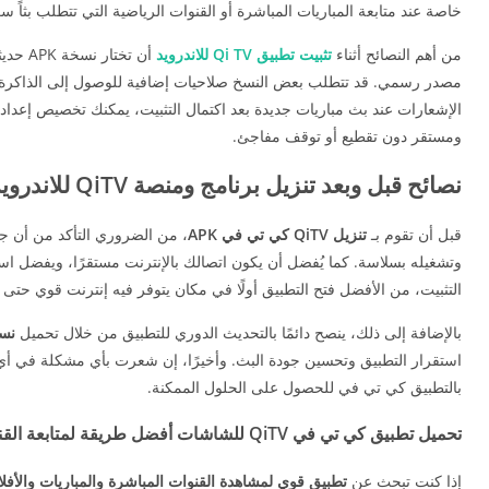
خاصة عند متابعة المباريات المباشرة أو القنوات الرياضية التي تتطلب بثاً س
من أهم النصائح أثناء
تثبيت تطبيق Qi TV للاندرويد
أن تخ
مصدر رسمي. قد تتطلب بعض النسخ صلاحيات إضافية للوصول إلى الذاكرة أ
الإشعارات عند بث مباريات جديدة بعد اكتمال التثبيت، يمكنك تخصيص إع
ومستقر دون تقطيع أو توقف مفاجئ.
نصائح قبل وبعد تنزيل برنامج ومنصة QiTV للاندرويد
قبل أن تقوم بـ
تنزيل QiTV كي تي في APK
التثبيت، من الأفضل فتح التطبيق أولًا في مكان يتوفر فيه إنترنت قوي حتى ت
بالإضافة إلى ذلك، ينصح دائمًا بالتحديث الدوري للتطبيق من خلال تحميل
نسخ ال
استقرار التطبيق وتحسين جودة البث. وأخيرًا، إن شعرت بأي مشكلة في أ
بالتطبيق كي تي في للحصول على الحلول الممكنة.
تحميل تطبيق كي تي في QiTV للشاشات أفضل طريقة لمتابعة القنوات على التلفاز
إذا كنت تبحث عن
تطبيق قوي لمشاهدة القنوات المباشرة والمباريات والأفل