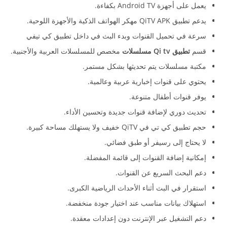
يعمل على أجهزة Android TV بكفاءة.
يدعم تطبيق QiTV APK مهكر الهواتف الذكية والأجهزة اللوحية.
سرعة في تحميل القنوات وبدء البث في داخل تطبيق كي تيفي
قسم
تطبيق Qi tv مسلسلات
مخصص للمسلسلات العربية والأجنبية.
مكتبة مسلسلات يتم تحديثها بشكل مستمر.
يحتوي على قنوات إخبارية عربية وعالمية.
يوفر قنوات أطفال متنوعة.
تحديث دوري لإضافة قنوات جديدة وتحسين الأداء.
حجم تطبيق كي تي في QiTV خفيف ولا يستهلك مساحة كبيرة.
لا يحتاج إلى رسيفر أو طبق فضائي.
إمكانية إضافة القنوات إلى قائمة المفضلة.
دعم البحث السريع عن القنوات.
استقرار في البث أثناء الأحداث الرياضية الكبرى.
استهلاك بيانات مناسب عند اختيار جودة منخفضة.
دعم التشغيل عبر الإنترنت دون إعدادات معقدة.