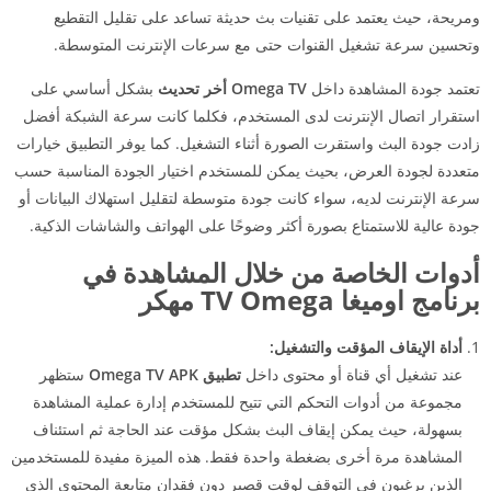
ومريحة، حيث يعتمد على تقنيات بث حديثة تساعد على تقليل التقطيع
وتحسين سرعة تشغيل القنوات حتى مع سرعات الإنترنت المتوسطة.
تعتمد جودة المشاهدة داخل
Omega TV أخر تحديث
بشكل أساسي على
استقرار اتصال الإنترنت لدى المستخدم، فكلما كانت سرعة الشبكة أفضل
زادت جودة البث واستقرت الصورة أثناء التشغيل. كما يوفر التطبيق خيارات
متعددة لجودة العرض، بحيث يمكن للمستخدم اختيار الجودة المناسبة حسب
سرعة الإنترنت لديه، سواء كانت جودة متوسطة لتقليل استهلاك البيانات أو
جودة عالية للاستمتاع بصورة أكثر وضوحًا على الهواتف والشاشات الذكية.
أدوات الخاصة من خلال المشاهدة في
برنامج اوميغا TV Omega مهكر
أداة الإيقاف المؤقت والتشغيل:
عند تشغيل أي قناة أو محتوى داخل
تطبيق Omega TV APK
ستظهر
مجموعة من أدوات التحكم التي تتيح للمستخدم إدارة عملية المشاهدة
بسهولة، حيث يمكن إيقاف البث بشكل مؤقت عند الحاجة ثم استئناف
المشاهدة مرة أخرى بضغطة واحدة فقط. هذه الميزة مفيدة للمستخدمين
الذين يرغبون في التوقف لوقت قصير دون فقدان متابعة المحتوى الذي