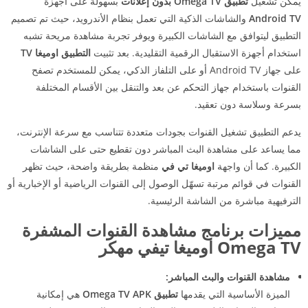
يمكن تشغيل
تطبيق Omega TV بدون إعلانات
بسهولة على أجهزة
Android TV
والشاشات الذكية التي تعمل بنظام الأندرويد، حيث تم تصميم
التطبيق ليتوافق مع الشاشات الكبيرة ويوفر تجربة مشاهدة مريحة تشبه
استخدام أجهزة الاستقبال الرقمية التقليدية. بعد تثبيت
التطبيق اوميغا TV
على جهاز Android TV أو على التلفاز الذكي، يمكن للمستخدم تصفح
القنوات باستخدام جهاز التحكم عن بعد والتنقل بين الأقسام المختلفة
بسرعة وسلاسة دون تعقيد.
يدعم التطبيق تشغيل القنوات بجودات متعددة تتناسب مع سرعة الإنترنت،
مما يساعد على مشاهدة البث المباشر دون تقطيع حتى على الشاشات
الكبيرة. كما أن واجهة
اوميغا تي في
منظمة بطريقة واضحة، حيث تظهر
القنوات في قوائم مرتبة تسهّل الوصول إلى القنوات الرياضية أو الإخبارية أو
الترفيهية مباشرة من الشاشة الرئيسية.
مميزات برنامج مشاهدة القنوات المشفرة
Omega TV اوميغا تيفي مهكر
مشاهدة القنوات والبث المباشر:
الميزة الأساسية التي يقدمها
تطبيق Omega TV APK
هي إمكانية