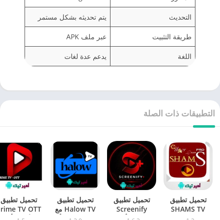
التحديث
يتم تحديثه بشكل مستمر
طريقة التثبيت
عبر ملف APK
اللغة
يدعم عدة لغات
التطبيقات ذات الصلة
تحميل تطبيق
تحميل تطبيق
تحميل تطبيق
تحميل تطبيق
SHAMS TV
Screenify
Halow TV مع
rime TV OTT
شمس تي في
PLUS أخر
كود هلو تيفي أخر
الأصلي أخر