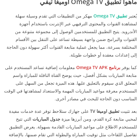
ماهوا تطبيق
Omega TV
اوميغا تيفي
يُعتبر
تطبيق Omega TV
مهكر من التطبيقات التي تقدم وسيلة سهلة
لمشاهدة القنوات والمحتوى الترفيهي عبر الإنترنت باستخدام أجهزة
الأندرويد. يتيح التطبيق للمستخدمين الوصول إلى مجموعة متنوعة من
القنوات والبرامج ضمن واجهة بسيطة تساعد على التنقل بين الأقسام
المختلفة بسرعة، مما يجعل عملية متابعة القنوات أكثر سهولة دون الحاجة
إلى إعدادات معقدة أو خطوات طويلة.
كما يوفر
برنامج
Omega TV APK
معلومات إضافية تساعد المستخدم على
متابعة المباريات بشكل أفضل، حيث يوضح القناة الناقلة للمباراة واسم
المعلق الذي سيقوم بالتعليق عليها. هذه الميزة تجعل من السهل على
المستخدم معرفة مواعيد المباريات المهمة والاستعداد لمشاهدتها في الوقت
المناسب دون الحاجة للبحث في مصادر أخرى.
بعد تثبيت
تطبيق اوميغا TV
على جهازك ستلاحظ توفر عدة خدمات مفيدة
لمحبي متابعة كرة القدم، ومن أبرزها ميزة
جدول المباريات
التي تتيح
للمستخدم الاطلاع على مواعيد المباريات القادمة بسهولة. يعرض التطبيق
تفاصيل اللقاءات مثل توقيت المباراة والبطولة التي تقام ضمنها، بالإضافة