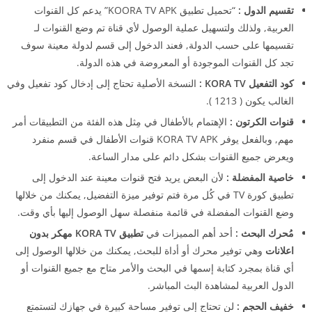
تقسيم الدول :
“تحميل تطبيق KOORA TV APK” يدعم كل القنوات
العربية, ولذلك ولتسهيل عملية الوصول لأي قناة تم وضع القنوات لـ
تقسيمها على حسب الدولة, فعند الدخول إلى قسم لدولة معينة سوف
تجد كل القنوات الموجودة أو المعروضة في هذه الدولة.
كود التفعيل KORA TV :
النسخة الأصلية تحتاج إلى إدخال كود تفعيل وفي
الغالب يكون ( 1213 ).
قنوات الكرتون :
الإهتمام بالأطفال في مِثل هذه الفئة من التطبيقات أمر
مهم, وبالفعل يوفر KORA TV APK قنوات الأطفال في قسم منفرد
ويعرض جميع القنوات بشكل دائم على مدار الساعة.
خاصية المفضلة :
لأن البعض يريد فتح قنوات معينة عند الدخول إلى
تطبيق كورة TV في كُل مرة فتم توفير ميزة التفضيل, يمكنك من خلالها
وضع القنوات المفضلة في قائمة منفصلة سهل الوصول إليها بأي وقت.
مُحرك البحث :
أحد أهم المميزات في
تطبيق KORA TV مهكر بدون
اعلانات
وهي توفير محرك أو أداة للبحث, يمكنك من خلالها الوصول إلى
أي قناة بمجرد كتابة إسمها في البحث والأمر متاح مع جميع القنوات أو
الدول العربية لمشاهدة البث المباشر.
خفيف الحجم :
لن تحتاج إلى توفير مساحة كبيرة في جهازك لتستمتع