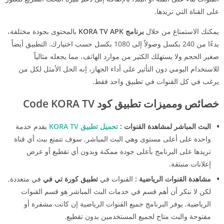
على القناة التي تريدها.
يمكنك الاستمتاع من خلال
برنامج KORA TV APK
بالمحتوى بجودة مختلفة،
بدءًا من 240 بكسل وصولاً إلى 1080 بكسل حسب اختيارك. التطبيق أيضاً
صغير الحجم ولا يستهلك الكثير من موارد الهاتف، مما يجعله مثالياً
للاستخدام اليومي دون التأثير على أداء الجهاز، إنه الحل الأمثل لكل من
يرغب في كل القنوات في تطبيق واحد فقط.
خصائص ومميزات تطبيق كود Code KORA TV
البث المباشر لمشاهدة القنوات :
تحميل تطبيق KORA TV
يقدم خدمة
واحدة على أعلى مستوى وهي البث المباشر, سوف تتمتع ببث أي قناة
تريدها على البرنامج بأعلى جودة ممكنة وبدون أي تقطيع أو عرض
إعلانات منبثقة.
مشاهدة القنوات الرياضية :
القنوات في
تطبيق كورة تي في
في متعددة,
لكن لا ننكر أن أهم قسم في خدمات البث المباشر هو قسم القنوات
الرياضية, يوفر البرنامج جميع القنوات الرياضية إن كانت مشفرة أو
مفتوحة والبث متاح لجميع المستخدمين بدون تقطيع.