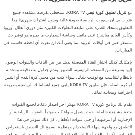
مع
تنزيل تطبيق كورة تيفي KORA TV
، ستحظى بفرصة مشاهدة جميع
قنوات بي ان سبورت الرياضية بجودة عالية وبدون اشتراك شهريk هذا
التطبيق يمنحك القدرة على متابعة البطولات الكبيرة مثل دوري أبطال أوروبا
وكأس العالم مباشرة على هاتفك وشاشة السمارت ما يميزه هو توفير بث
مستقر حتى في أوقات الذروة مما يعني أنك لن تفوت أي لحظة حاسمة في
المباريات.
بإمكانك كذلك اختيار القناة المفضلة لديك من بين الباقات والقنوات الوصول
إليها بسرعة من الصفحة الرئيسية، التطبيق يقدم جداول بث دقيقة ومحدثة
بانتظام لتتناسب مع توقيت بلدك، سواء كنت من محبي كرة القدم أو التنس
أو كرة السلة، فإن تطبيق
KORA TV
يلبي جميع اهتماماتك الرياضية بطريقة
احترافية ومجانية تمامًا.
يقدم لك برنامج كورة KORA TV مهكر أخر اصدار 2025 لجميع القنوات
متعة مشاهدة شاملة، حيث يشمل سواء كنت مهتماً بالقنوات الرياضية أو
الإخبارية أو الترفيهية أو حتى قنوات الأطفال، كل ذلك متوفر في هذا
التطبيق مع واجهة سهلة الاستخدام ومنظمة. يسمح لك التطبيق باستعراض
القنوات بناءً على الفئة أو البلد، بالإضافة إلى دعم ميزة البحث السريع للعثور