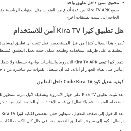
محتوى متنوع داخل تطبيق واحد
يجمع
Kira TV APK
بين عدة أنواع من القنوات مثل القنوات الرياضية وقن
الحاجة إلى تثبيت تطبيقات أخرى.
هل تطبيق كيرا Kira TV آمن للاستخدام
يُطرح هذا السؤال كثيرًا من قبل المستخدمين قبل تثبيت أي تطبيق لمشاهدة
التطبيقات على طريقة استخدامه وطبيعة عمله، حيث يعمل التطبيق كمشغل لل
يتميز
كيرا تيفي
Kira TV APK
للاندرويد والشاشات بواجهة بسيطة ولا يتطل
التأثير على نظام الجهاز أو أدائه. كما أن تشغيل القنوات يتم مباشرة من د
كيفية تفعيل كود Code Kira TV داخل التطبيق
بعد تثبيت تطبيق
Kira TV
على جهاز الأندرويد وتشغيله لأول مرة، ستظهر لك
استخدام القنوات، قم بالانتقال إلى قسم الإعدادات أو القائمة الرئيسية داخ
بعد الدخول إلى صفحة التفعيل، سيظهر حقل مخصص لكتابة
كيرا
 Kira TV
إرسال الكود إلى سيرفر التطبيق للتحقق منه. في حال كان الكود صالحًا، سيتم