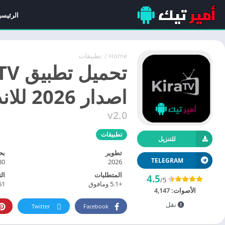
الرئيسي
Home
/
تطبيقات
اصدار 2026 للاندرويد مجاناً لمشاهدة القنوات
v2.0
تطبيقات
للتنزيل
تطوير
بح
TELEGRAM
 MB
2026
المتطلبات
ال
4.5
/5
+5.1 ومافوق
51
الأصوات:
4,147
نقل
Twitter
Facebook