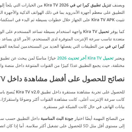
ويصنف
تنزيل تطبيق كيرا تي في Kira TV
2026
من الخيارات التي يلجأ إل
التطبيق على معظم أجهزة الأندرويد بما في ذلك الهواتف الذكية والأجهزة ا
تثبيت
Kira TV APK
على الجهاز خلال خطوات بسيطة ثم البدء في استكشاف ا
كما يوفر
تحميل Kira TV
واجهة استخدام بسيطة تساعد المستخدم على الوصو
متعددة تناسب سرعة الإنترنت المتوفرة لدى المستخدم، الأمر الذي يساعد عل
كيرا تي في
من التطبيقات التي يفضلها العديد من المستخدمين لمتابعة القن
ويعتبر
تحميل Kira TV أخر تحديث 2026
خيارًا مناسبًا لمن يبحث عن تطبي
مختلفة، حيث يجمع التطبيق عددًا كبيرًا من القنوات المتنوعة داخل منصة واح
نصائح للحصول على أفضل مشاهدة داخل Kira TV
للحصول على تجربة مشاهدة مستقرة داخل تطبيق
v2.0
Kira TV
يُنصح باس
بيانات الهاتف في حال كانت الشبكة غير مستقرة.
من النصائح المهمة أيضًا اختيار
جودة البث المناسبة
داخل التطبيق حسب سرعة 
إلى مستوى أقل مثل SD للحصول على تشغيل أكثر سلاسة. أما إذا كان اتصال الإنترنت قويًا فيمكن اختيار جودة أعلى للاستمتاع بصورة أكثر وضوحًا.