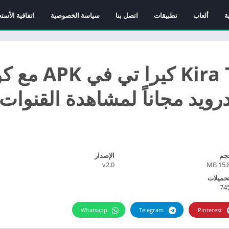
ة
ألعاب
تطبيقات
اتصل بنا
سياسة الخصوصية
اتفاقية الأست
تحميل تطبيق Kira TV ك
جم
الإصدار
v2.0
15.80
تحميلات
74
Whatsapp
Telegram
Pinterest