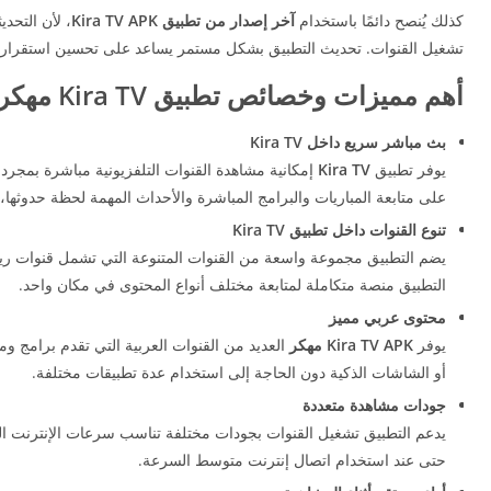
كذلك يُنصح دائمًا باستخدام
آخر إصدار من تطبيق Kira TV APK
، لأن التحد
تشغيل القنوات. تحديث التطبيق بشكل مستمر يساعد على تحسين استقرار ا
أهم مميزات وخصائص تطبيق Kira TV مهكر بدون إعلانات
بث مباشر سريع داخل Kira TV
يوفر تطبيق
Kira TV
إمكانية مشاهدة القنوات التلفزيونية مباشرة بمجرد
على متابعة المباريات والبرامج المباشرة والأحداث المهمة لحظة حدوثها،
تنوع القنوات داخل تطبيق Kira TV
يضم التطبيق مجموعة واسعة من القنوات المتنوعة التي تشمل قنوات رياضي
التطبيق منصة متكاملة لمتابعة مختلف أنواع المحتوى في مكان واحد.
محتوى عربي مميز
يوفر
Kira TV APK
مهكر
العديد من القنوات العربية التي تقدم برامج و
أو الشاشات الذكية دون الحاجة إلى استخدام عدة تطبيقات مختلفة.
جودات مشاهدة متعددة
يدعم التطبيق تشغيل القنوات بجودات مختلفة تناسب سرعات الإنترنت ا
حتى عند استخدام اتصال إنترنت متوسط السرعة.