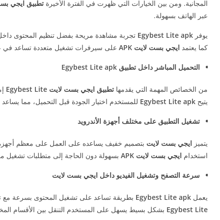
المجانية. ومن بين الخيارات التي ظهرت في الفترة الأخيرة
تطبيق ايجي بست لايت e
عبر الهاتف بسهولة.
يوفر
Egybest Lite apk
تجربة مشاهدة مريحة بفضل تنظيم المحتوى داخل 
كما يعتمد
ايجي بست لايت APK
على سيرفرات تشغيل متعددة تساعد في عرض
التحميل المباشر داخل تطبيق Egybest Lite apk
من الخصائص المهمة التي يقدمها
تطبيق ايجي بست لايت Egybest Lite
إمك
يتيح
Egybest Lite apk
للمستخدم اختيار الجودة قبل التحميل، مما يساعد
تشغيل التطبيق على مختلف أجهزة الأندرويد
يتميز
ايجي بست لايت
بتصميم خفيف يساعده على العمل على معظم أجهزة الأ
استخدام
ايجي بست لايت APK
بسهولة دون الحاجة إلى متطلبات تشغيل مرتف
سرعة التصفح وتشغيل الفيديو داخل ايجي بست لايت
يعمل
Egybest Lite apk
بطريقة تساعد على تشغيل المحتوى بسرعة مع تقلي
Egybest Lite
بشكل بسيط يسهل على المستخدم التنقل بين الأقسام المختل