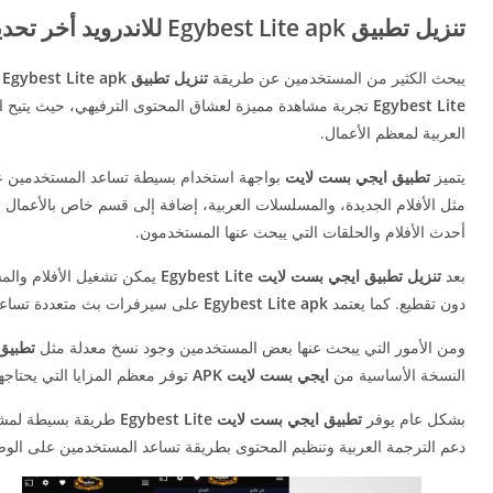
تنزيل تطبيق Egybest Lite apk للاندرويد أخر تحديث
يبحث الكثير من المستخدمين عن طريقة
تنزيل تطبيق Egybest Lite apk للاندرويد
Egybest Lite
تجربة مشاهدة مميزة لعشاق المحتوى الترفيهي، حيث يتيح الو
العربية لمعظم الأعمال.
يتميز
تطبيق
ايجي بست لايت
بواجهة استخدام بسيطة تساعد المستخدمين 
مثل الأفلام الجديدة، والمسلسلات العربية، إضافة إلى قسم خاص بالأعمال 
أحدث الأفلام والحلقات التي يبحث عنها المستخدمون.
بعد
تنزيل تطبيق ايجي بست لايت Egybest Lite
يمكن تشغيل الأفلام والم
دون تقطيع. كما يعتمد
Egybest Lite apk
على سيرفرات بث متعددة تساعد 
ومن الأمور التي يبحث عنها بعض المستخدمين وجود نسخ معدلة مثل
تطبيق EgyBest Lite 
النسخة الأساسية من
ايجي بست لايت APK
توفر معظم المزايا التي يحتاجها
بشكل عام يوفر
تطبيق ايجي بست لايت Egybest Lite
طريقة بسيطة لمشاه
دعم الترجمة العربية وتنظيم المحتوى بطريقة تساعد المستخدمين على ال