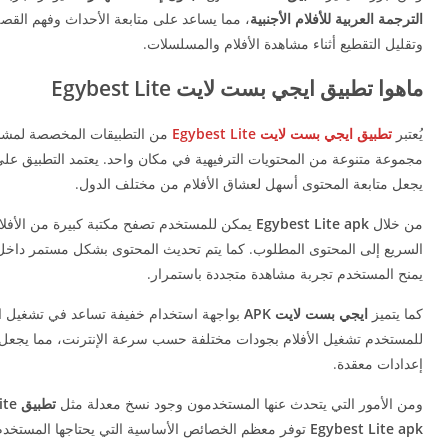
الترجمة العربية للأفلام الأجنبية
، مما يساعد على متابعة الأحداث وفهم القص
وتقليل التقطيع أثناء مشاهدة الأفلام والمسلسلات.
ماهوا تطبيق ايجي بست لايت Egybest Lite
يُعتبر
تطبيق ايجي بست لايت Egybest Lite
من التطبيقات المخصصة لمشاهد
مجموعة متنوعة من المحتويات الترفيهية في مكان واحد. يعتمد التطبيق على ف
يجعل متابعة المحتوى أسهل لعشاق الأفلام من مختلف الدول.
من خلال
Egybest Lite apk
يمكن للمستخدم تصفح مكتبة كبيرة من الأفلام
السريع إلى المحتوى المطلوب. كما يتم تحديث المحتوى بشكل مستمر داخ
يمنح المستخدم تجربة مشاهدة متجددة باستمرار.
كما يتميز
ايجي بست لايت APK
بواجهة استخدام خفيفة تساعد في تشغيل ا
للمستخدم تشغيل الأفلام بجودات مختلفة حسب سرعة الإنترنت، مما يجعل
إعدادات معقدة.
ومن الأمور التي يتحدث عنها المستخدمون وجود نسخ معدلة مثل
تطبيق EgyBest Lite مهكر
Egybest Lite apk
توفر معظم الخصائص الأساسية التي يحتاجها المستخدم ل