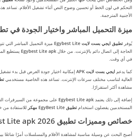
التحكم في لون الخط أو تحسين وضوح النص أثناء تشغيل الأفلام. تساعد هذ
الأجنبية المترجمة.
ميزة التحميل المباشر واختيار الجودة في تطبيق ايج
يُوفر
تطبيق ايجي بست لايت Egybest Lite
ميزة التحميل المباشر التي تتي
الحاجة إلى اتصال دائم بالإنترنت. من خلال
Egybest Lite apk
يستطيع المست
في أي وقت.
كما يدعم
ايجي بست لايت APK
إمكانية اختيار جودة العرض قبل بدء تشغيل 
العالية لتناسب مختلف سرعات الإنترنت. تساعد هذه الخاصية مستخدمي
تطبي
مشاهدة أكثر استقرارًا.
إضافة إلى ذلك يعتمد
Egybest Lite apk
على مجموعة من السيرفرات التي 
المستخدمين يفضلون استخدام
تطبيق EgyBest Lite مهكر
للاستفادة من خ
خصائص ومميزات تطبيق Egybest Lite apk 2026 أخر تحديث
أصبح البحث عن وسيلة مناسبة لمشاهدة الأفلام والمسلسلات أمرًا شائعًا ب