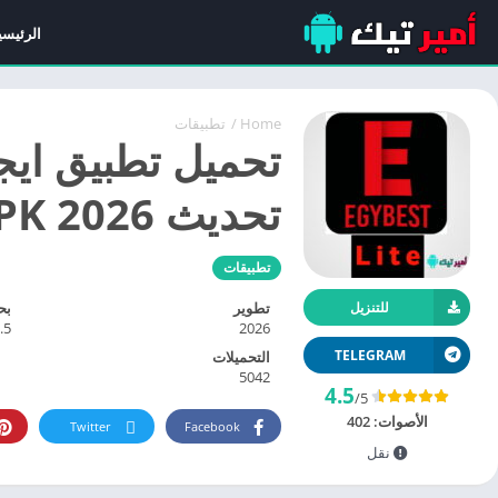
الرئيسي
Home
/
تطبيقات
تحديث APK 2026 للاندرويد مجاناً
تطبيقات
تطوير
بح
للتنزيل
 MB
2026
TELEGRAM
التحميلات
5042
4.5
/5
الأصوات:
402
Twitter
Facebook
نقل