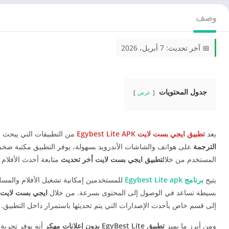
وصف
📅 آخر تحديث: 7 أبريل، 2026
جدول المحتويات
عرض
يعد
تطبيق ايجي بست لايت Egybest Lite APK
من التطبيقات التي يبحث ع
الترجمة
على هواتف والشاشات الأندرويد بسهولة، يوفر التطبيق مكتبة ضخمة
المستخدم من خلال
تطبيق
ايجي بست لايت
أخر تحديث
متابعة أحدث الأفلام 
يتيح
برنامج
Egybest Lite apk
للمستخدمين إمكانية تشغيل الأفلام والمسلس
بسيطة تساعد في الوصول إلى المحتوى بسرعة. من خلال
ايجي بست لايت APK
إلى قسم خاص بأحدث الإصدارات التي يتم تحديثها باستمرار داخل التطبيق.
ومن أبرز ما يميز
تطبيق EgyBest Lite بدون إعلانات مهكر
أنه يوفر تجربة