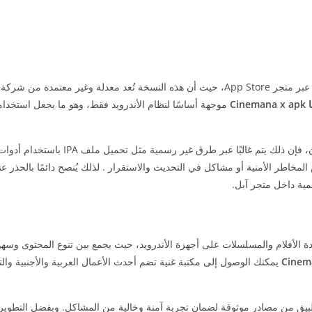
بشكل رسمي على أجهزة iPhone عبر متجر App Store، حيث أن هذه النسخة تُعد معدلة وغير معتمدة م
Cine
على الايفون، فإن ذلك يتم غالبًا عبر طرق غير رسمية م
مل بعض المخاطر الأمنية أو مشاكل في التحديث والاستقرار . لذلك يُنصح دائمًا بالحذر 
مية داخل متجر آبل.
 الأفلام والمسلسلات على أجهزة الأندرويد، حيث يجمع بين تنوع المحتوى وسهو
يمكنك الوصول إلى مكتبة غنية تضم أحدث الأعمال العربية والأجنبية والتر
طبيق من مصادر موثوقة لضمان تجربة آمنة وخالية من المشاكل. وبفضل التطوير