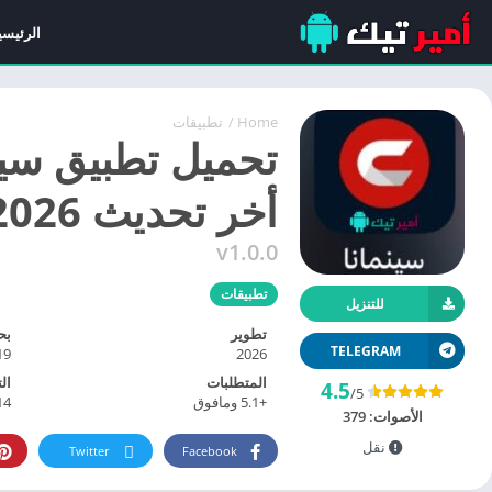
الرئيسي
Home
/
تطبيقات
أخر تحديث 2026 على جميع الشبكات
v1.0.0
تطبيقات
للتنزيل
تطوير
بح
TELEGRAM
9 MB
2026
المتطلبات
ال
4.5
/5
+5.1 ومافوق
14
الأصوات:
379
نقل
Twitter
Facebook