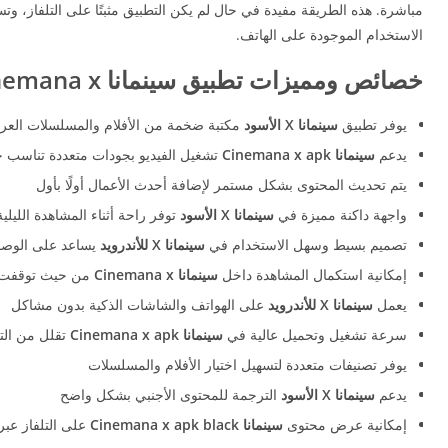
مباشرة. هذه الطريقة مفيدة في حال لم يكن التطبيق مثبتًا على التلفاز، 
الاستخدام الموجودة على الهاتف.
خصائص ومميزات تطبيق سينمانا Cinemana x
يوفر تطبيق
سينمانا X الأسود
مكتبة ضخمة من الأفلام والمسلسلات العربية
يدعم
سينمانا Cinemana x apk
تشغيل الفيديو بجودات متعددة تناسب ج
يتم تحديث المحتوى بشكل مستمر لإضافة أحدث الأعمال أولًا بأول
واجهة داكنة مميزة في
سينمانا X الأسود
توفر راحة أثناء المشاهدة الليلية
تصميم بسيط وسهل الاستخدام في
سينمانا X للأندرويد
يساعد على الوصو
إمكانية استكمال المشاهدة داخل
سينمانا Cinemana x
من حيث توقفت 
يعمل
سينمانا X للأندرويد
على الهواتف والشاشات الذكية بدون مشاكل
سرعة تشغيل وتحميل عالية في
سينمانا Cinemana x apk
تقلل من الت
يوفر تصنيفات متعددة لتسهيل اختيار الأفلام والمسلسلات
يدعم
سينمانا X الأسود
الترجمة للمحتوى الأجنبي بشكل واضح
إمكانية عرض محتوى
سينمانا Cinemana x apk
black
على التلفاز عبر خا