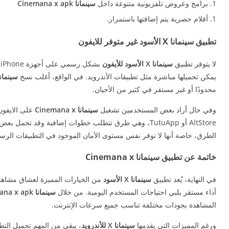
برامج وعروض تلفزيونية متنوعة داخل
سينمانا Cinemana x apk
أفلام حصرية يتم إضافتها باستمرار.
تطبيق سينمانا X الأسود غير متوفر للايفون
لا يتوفر تطبيق
سينمانا X الأسود
للأيفون
يمكن تحميلها مباشرة مثل تطبيقات الأندرويد. في الواقع، أغلب نسخ
سينمانا mana x apk
محدودًا أو غير مستقر في كثير من الأحيان.
وفي حال أراد بعض المستخدمين تشغيل
سينمانا Cinemana x
AltStore أو TutuApp، وهي طرق تتطلب خطوات إضافية وقد تح
الطرق، خاصة أنها لا توفر نفس مستوى الأمان الموجود في التطبيقات الرس
خاتمة عن تطبيق سينمانا Cinemana x
في النهاية، يُعد تطبيق
سينمانا X الأسود
من الخيارات المميزة لعشاق مشاهدة
أداء مستقر يلبي احتياجات المستخدم اليومية. من خلال
سينمانا Cinemana x apk
المشاهدة بجودات مختلفة تناسب جميع سرعات الإنترنت.
ورغم المميزات التي يقدمها
سينمانا X للأندرويد
، يبقى من المهم تحميل الت