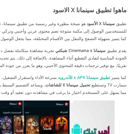
ماهوا تطبيق سينمانا X الاسود
تطبيق
سينمانا X الأسود
هو نسخة مطورة وغير رسمية من تطبيق سينمانا، تم ت
للمستخدمين الوصول إلى مكتبة متنوعة تضم محتوى عربي وأجنبي وتركي في 
كما يتميز بسهولة التصفح والتنقل بين الأقسام المختلفة، مما يجعل الوصول إل
يقدم تطبيق
سينمانا Cinemana x شبكتي
تجربة مشاهدة متكاملة بفضل دع
الجودة المناسبة لتفادي التقطيع أثناء المشاهدة. بالإضافة إلى ذلك، يتم
تقريبًا، مع توفير ترجمات دقيقة للمحتوى الأجنبي، وهو ما يعزز من جودة الت
كما يتميز
تطبيق سينمانا x APK للأندرويد
بسرعة الأداء واستقرار التشغيل، 
سمارت TV وتستطيع
تحميل سينمانا X للشاشات
. ويساعد التصميم البسيط و
مما يسهل على المستخدم اختيار ما يرغب في مشاهدته دون تعقيد أو وقت