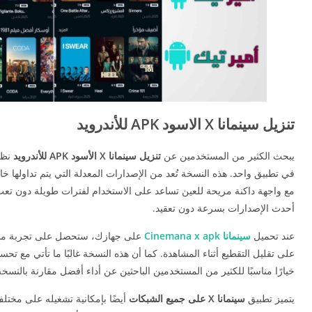
تنزيل سينمانا X الاسود APK للأندرويد
يبحث الكثير من المستخدمين عن
تنزيل سينمانا X الأسود APK للأندرويد
نظرً
في تطبيق واحد. هذه النسخة تُعد من الإصدارات المعدلة التي يتم تداولها 
مع واجهة داكنة مريحة للعين تساعد على الاستخدام لفترات طويلة دون تعب
أحدث الإصدارات بسرعة دون تعقيد.
عند تحميل
سينمانا Cinemana x apk
على جهازك، ستحصل على تجربة مشاه
على تقليل التقطيع أثناء المشاهدة. كما أن هذه النسخة غالبًا ما تأتي مع 
خيارًا مناسبًا للكثير من المستخدمين الباحثين عن أداء أفضل مقارنة بالنسخة 
يتميز تطبيق
سينمانا X على جميع الشبكات