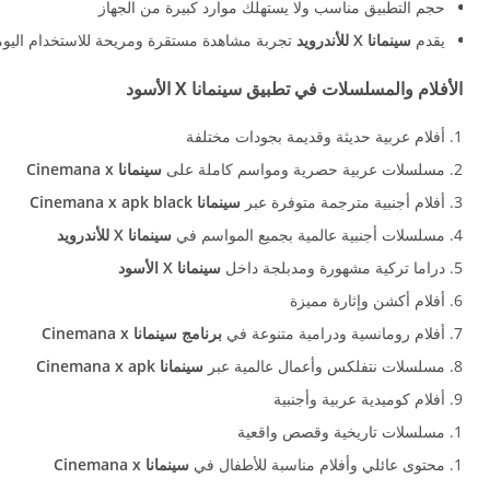
حجم التطبيق مناسب ولا يستهلك موارد كبيرة من الجهاز
يقدم
سينمانا X للأندرويد
تجربة مشاهدة مستقرة ومريحة للاستخدام اليو
الأفلام والمسلسلات في تطبيق سينمانا X الأسود
أفلام عربية حديثة وقديمة بجودات مختلفة
مسلسلات عربية حصرية ومواسم كاملة على
سينمانا Cinemana x
أفلام أجنبية مترجمة متوفرة عبر
سينمانا Cinemana x apk
black
مسلسلات أجنبية عالمية بجميع المواسم في
سينمانا X للأندرويد
دراما تركية مشهورة ومدبلجة داخل
سينمانا X الأسود
أفلام أكشن وإثارة مميزة
أفلام رومانسية ودرامية متنوعة في
برنامج
سينمانا Cinemana x
مسلسلات نتفلكس وأعمال عالمية عبر
سينمانا Cinemana x apk
أفلام كوميدية عربية وأجنبية
مسلسلات تاريخية وقصص واقعية
محتوى عائلي وأفلام مناسبة للأطفال في
سينمانا Cinemana x