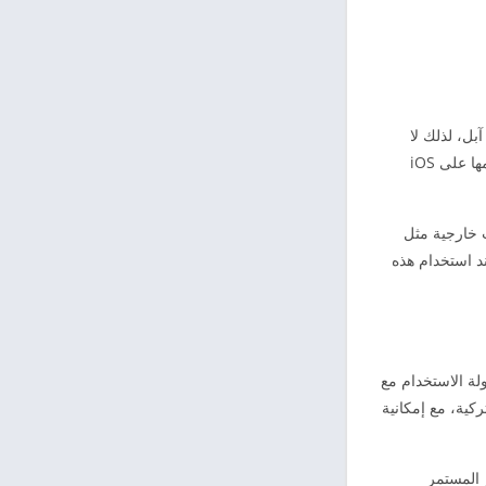
ن شركة آبل، لذلك لا
موجهة أساسًا لنظام الأندرويد فقط، وهو ما يجعل استخدامها على iOS
ثل تحميل ملف IPA باستخدام أدوات خارجية مثل
عند استخدام هذه
لة الاستخدام مع
كية، مع إمكانية
 المستمر