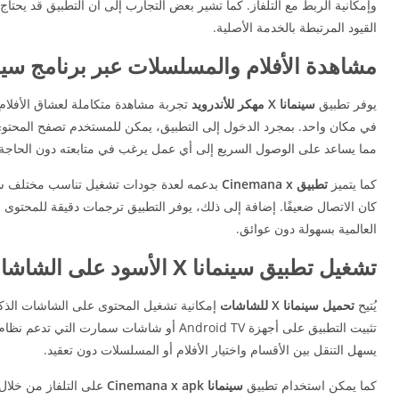
القيود المرتبطة بالخدمة الأصلية.
مشاهدة الأفلام والمسلسلات عبر برنامج سينمانا X أخر 
يوفر تطبيق
سينمانا X مهكر للأندرويد
تجربة مشاهدة متكاملة لعشاق الأفلام 
في مكان واحد. بمجرد الدخول إلى التطبيق، يمكن للمستخدم تصفح المحتوى
مما يساعد على الوصول السريع إلى أي عمل يرغب في متابعته دون الحاجة 
كما يتميز
تطبيق Cinemana x
بدعمه لعدة جودات تشغيل تناسب مختلف سرعا
كان الاتصال ضعيفًا. إضافة إلى ذلك، يوفر التطبيق ترجمات دقيقة للمحتوى ا
العالمية بسهولة دون عوائق.
تشغيل تطبيق سينمانا X الأسود على الشاشات الذكية
يُتيح
تحميل سينمانا X للشاشات
إمكانية تشغيل المحتوى على الشاشات الذكي
تثبيت التطبيق على أجهزة Android TV أو شاش
يسهل التنقل بين الأقسام واختيار الأفلام أو المسلسلات دون تعقيد.
كما يمكن استخدام تطبيق
سينمانا Cinemana x apk