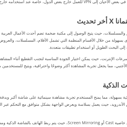
وإمكانية الربط مع التلفاز. كما تشير بعض التجارب إلى أن التطبيق قد يحتاج في بعض الأحيان إلى VPN للعمل خارج بعض الدول، خ
تحديث
والمسلسلات، حيث يتيح الوصول إلى مكتبة ضخمة تضم أحدث الأعمال العربية وال
 بسهولة من خلال الأقسام المنظمة التي تشمل الأفلام، المسلسلات، والعروض 
إلى البحث الطويل أو استخدام تطبيقات متعددة.
ت الإنترنت، حيث يمكن اختيار الجودة المناسبة لتجنب التقطيع أثناء المشاه
لأجنبي، مما يجعل تجربة المشاهدة أكثر وضوحًا واحترافية، ويتيح للمستخدمين مت
ة بسهولة، مما يمنح المستخدم تجربة مشاهدة سينمائية على شاشة أكبر وبدقة
ات سمارت التي تدعم نظام الأندرويد، حيث يعمل بسلاسة ويعرض الواجهة بشكل متوافق مع التحكم عبر
على التلفاز من خلال خاصية Cast أو Screen Mirroring، حيث يتم ربط الهاتف بالش