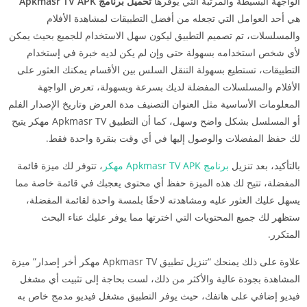
الواجهة البسيطة والمرتبة التي يوفرها
تحميل برنامج Apkmasr TV APK
هي أحد العوامل التي تجعله من أفضل التطبيقات لمشاهدة الأفلام
والمسلسلات، تم تصميم التطبيق ليكون سهل الاستخدام للجميع بحيث يمكن
لأي شخص استخدامه بسهولة حتى وإن لم يكن لديه خبرة في إستخدام
التطبيقات، تستطيع بسهولة التنقل السلس بين الأقسام يمكنك العثور على
الأفلام والمسلسلات المفضلة لديك بسرعة وبسهولة، تعرض الواجهة
المعلومات الأساسية مثل العنوان التصنيف مدة العرض وتاريخ الإصدار الفلم
أو المسلسل بشكل واضح وسهل، كما أن التطبيق Apkmasr TV مهكر يتيح
لك حفظ المفضلات والوصول إليها في أي وقت بنقرة واحدة فقط.
بالتأكيد، بعد تنزيل
برنامج Apkmasr TV APK مهكر
، تتوفر لك ميزة قائمة
المفضلة، تتيح لك هذه الميزة حفظ أي محتوى يعجبك في قائمة خاصة مما
يسهل عليك العثور عليه ومشاهدته لاحقًا بلمسة واحدة لقائمة المفضلة،
ستظهر لك جميع المحتويات التي اخترتها مما يوفر عليك عناء البحث
المتكرر.
علاوة على ذلك يمنحك “تنزيل تطبيق Apkmasr TV مهكر أخر إصدار” ميزة
المشاهدة بجودة عالية والأكثر من ذلك، لست بحاجة إلى تثبيت أي مشغل
فيديو إضافي على هاتفك، حيث يوفر التطبيق مشغل فيديو مدمج خاص به