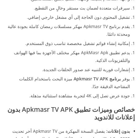
سيرفرات متعددة لضمان بث مستقر وخالٍ من التقطيع.
تشغيل المحتوى دون الحاجة إلى أي مشغل خارجي إضافي.
يقدم برنامج Apkmasr TV مهكر مسلسلات رمضان كاملة بجودة عالية
ومحدثة دائمًا.
إمكانية إنشاء قوائم تشغيل مخصصة تناسب ذوق المستخدم.
يدعم تطبيق ApkMasr Apk مهكر مختلف الأجهزة بما فيها الهواتف
والتلفزيونات الذكية.
إشعارات فورية للتنبيه عند صدور الحلقات الجديدة.
يوفر
برنامج Apkmasr TV APK
ميزة البحث باستخدام الكلمات
المفتاحية الدقيقة جدًا.
جودة عرض تصل إلى 4K لتجربة مشاهدة استثنائية مذهلة.
خصائص وميزات تطبيق Apkmasr TV APK بدون
إعلانات للاندويد
بدون إعلانات:
بفضل النسخة المهكرة من Apkmasr TV أخر تحديث