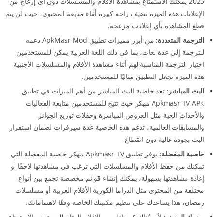
2025 يمكنك الاستمتاع بمشاهدة الأفلام والمسلسلات دون أي إزعاج من
الإعلانات هذه الميزة تضيف راحة كبيرة أثناء متابعة المحتوى، حيث لن يتم
قطع المشاهدة بأي إعلانات مزعجة.
الترجمة المتعددة:
من أبرز مميزات تطبيق ApkMasr Mod دعمه
للترجمة إلى عدة لغات، بما في ذلك اللغة العربية يمكن للمستخدمين
اختيار الترجمة المناسبة لهم أثناء مشاهدة الأفلام والمسلسلات الأجنبية
هذه الميزة تجعل التطبيق مثاليًا للمستخدمين.
البث المباشر:
تعد خاصية البث المباشر من أهم الميزات في تطبيق
Apkmasr TV APK مهكر حيث تتيح للمستخدمين متابعة الفعاليات
والأحداث الحية مثل العروض المباشرة وحفلات توزيع الجوائز
والمسابقات العالمية، تدعم هذه الخاصية عدة سيرفرات لضمان استقرار
البث بجودة عالية دون انقطاع.
خاصية المفضلة:
يوفر تطبيق Apkmasr TV مهكر خاصية المفضلة التي
تمكنك من حفظ الأفلام والمسلسلات التي ترغب في مشاهدتها لاحقًا أو
إعادة مشاهدتها بسهولة، يمكنك إنشاء قوائم مخصصة تجمع بين أنواع
مختلفة من المحتوى مثل الدراما الكورية الأفلام العربية أو مسلسلات
رمضان، هذا يساعدك على تنظيم مكتبتك الخاصة وفقًا لاهتماماتك.
محرك البحث :
لأن هٌناك كم هائل من الافلام المتاح للمستخدم الاستمتاع