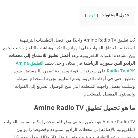
جدول المحتويات
عرض
يُعد تطبيق Amine Radio TV واحدًا من أفضل التطبيقات الترفيهية
المخصّصة لعشاق القنوات على الهواتف الذكية وشاشات التلفاز ، حيث يجمع
بين مشاهدة القنوات التلفزيونية ويعد
أفضل تطبيق للاستماع إلى محطات
الراديو البين سبورت الرياضية
في مكان واحد. يعتمد
التطبيق Amine
Radio TV APK
على سيرفرات قوية وسريعة تضمن بثًا مستقرًا بدون
تقطيع، حتى في أوقات الذروة. يقدم التطبيق تجربة استخدام بسيطة
وسلسة بفضل واجهته المنظمة التي تتيح الوصول السريع إلى القنوات
والمحتوى المفضل للمستخدم
ما هو تحميل تطبيق Amine Radio TV
Amine Radio TV هو تطبيق مجاني يوفر للمستخدم إمكانية متابعة القنوات
التلفزيونية بالإضافة إلى محطات الراديو المتنوعة وخصوصا راديو بين
سبورت، يدعم التطبيق جودة بث متعددة مثل SD وHD، مما يسمح لكل