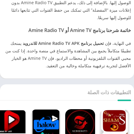
الوصول إليها. بالإضافة إلى ذلك، يدعم التطبيق Amine Radio TV بدون
إعلانات ميزة “المفضلة” التي تمكنك من حفظ القنوات التي تتابعها دائمًا
للوصول إليها سريعًا.
خاتمة شرحنا برنامج Amine TV أو Amine Radio TV
في النهاية، فإن
تحميل برنامج Amine Radio TV APK للاندرويد
يمنحك
تطبيقًا متكاملاً يجمع بين المشاهدة والاستماع في منصة واحدة. إذا كنت من
محبي القنوات التلفزيونية أو محطات الراديو، فإن Amine TV هو الخيار
الأفضل لتجربة ترفيهية متكاملة وخالية من التعقيد.
التطبيقات ذات الصلة