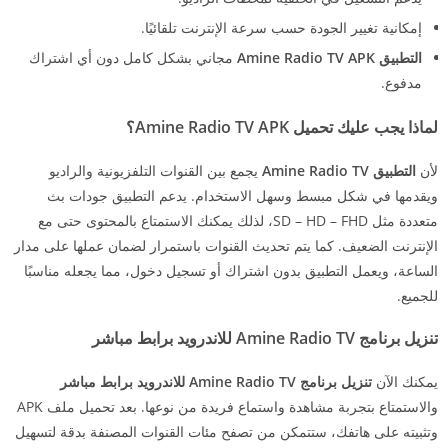
إمكانية تغيير الجودة حسب سرعة الإنترنت تلقائيًا.
التطبيق Amine Radio TV APK
مجاني بشكل كامل دون أي اشتراك
مدفوع.
لماذا يجب عليك تحميل Amine Radio TV APK؟
لأن
التطبيق Amine Radio TV
يجمع بين القنوات التلفزيونية والراديو
ويقدمها في شكل مبسط وسهل الاستخدام. يدعم التطبيق جودات بث
متعددة مثل SD – HD – FHD، لذلك يمكنك الاستمتاع بالمحتوى حتى مع
الإنترنت الضعيف. كما يتم تحديث القنوات باستمرار لضمان عملها على مدار
الساعة، ويعمل التطبيق بدون اشتراك أو تسجيل دخول، مما يجعله مناسبًا
للجميع.
تنزيل برنامج Amine Radio TV للاندرويد برابط مباشر
يمكنك الآن
تنزيل برنامج Amine Radio TV للاندرويد برابط مباشر
والاستمتاع بتجربة مشاهدة واستماع فريدة من نوعها. بعد تحميل ملف APK
وتثبيته على هاتفك، ستتمكن من تصفح مئات القنوات المصنفة بدقة لتسهيل