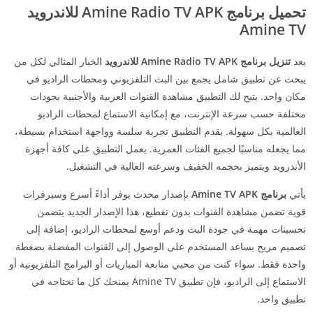
تحميل برنامج Amine Radio TV APK للاندرويد
Amine TV
يعد
تنزيل
برنامج Amine Radio TV APK للاندرويد
الخيار المثالي لكل من
يبحث عن تطبيق شامل يجمع بين البث التلفزيوني ومحطات الراديو في
مكان واحد. يتيح لك التطبيق مشاهدة القنوات العربية والأجنبية بجودات
مختلفة حسب سرعة الإنترنت، مع إمكانية الاستماع لمحطات الراديو
العالمية بكل سهولة. يقدم التطبيق تجربة سلسة وواجهة استخدام بسيطة،
مما يجعله مناسبًا لجميع الفئات العمرية. يعمل التطبيق على كافة أجهزة
الأندرويد ويتميز بحجمه الخفيف وسرعته العالية في التشغيل.
يأتي
برنامج Amine TV APK
بإصدار محدث يوفر أداءً أسرع وسيرفرات
قوية تضمن مشاهدة القنوات بدون تقطيع، هذا الإصدار الجديد يتضمن
تحسينات مهمة في جودة البث ودعم أوسع لمحطات الراديو، إضافة إلى
تصميم مريح يساعد المستخدم على الوصول إلى القنوات المفضلة بضغطة
واحدة فقط. سواء كنت من محبي متابعة المباريات أو البرامج التلفزيونية أو
الاستماع إلى الراديو، فإن تطبيق Amine TV يمنحك كل ما تحتاجه في
تطبيق واحد.