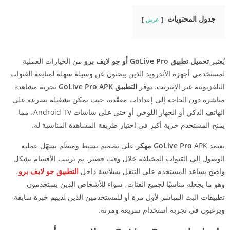
جدول المحتويات
عرض
يُعتبر
تحميل تطبيق GoLive Pro أو جو لايف برو
من الخيارات العملية
لمستخدمي أجهزة الأندرويد الذين يبحثون عن وسيلة سهلة لمتابعة القنوات
التلفزيونية عبر الإنترنت. يوفّر
التطبيق GoLive Pro APK
تجربة مشاهدة
مباشرة دون الحاجة إلى إعدادات معقّدة، حيث يمكن تشغيله بسرعة على
الهاتف الذكي أو الجهاز اللوحي أو حتى على شاشات Android TV، مما
يمنح المستخدم حرية أكبر في اختيار طريقة المشاهدة المناسبة له.
يعتمد
APK
GoLive Pro
مهكر
على تصميم بسيط ومنظّم يسهّل عملية
الوصول إلى القنوات المختلفة خلال وقت قصير. تم ترتيب الأقسام بشكل
واضح يساعد المستخدم على التنقل بسلاسة داخل
التطبيق جو لايف برو
،
وهو ما يجعله مناسبًا لجميع الفئات، سواء للأشخاص الذين يستخدمون
تطبيقات البث المباشر لأول مرة أو للمستخدمين الذين لديهم خبرة سابقة
ويرغبون في تجربة استخدام سريعة ومرنة.