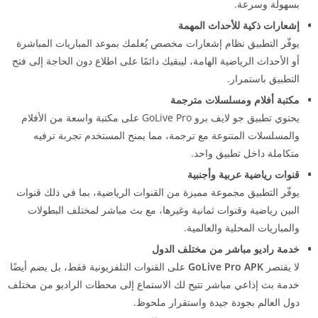
بسهولة وسرعة.
إشعارات ذكية للأحداث المهمة
يوفّر التطبيق نظام إشعارات مخصص يُعلمك بموعد المباريات المباشرة
أو الأحداث الرياضية الهامة، ليبقيك دائمًا على اطلاع دون الحاجة إلى فتح
التطبيق باستمرار.
مكتبة أفلام ومسلسلات مترجمة
يحتوي تطبيق جو لايف برو GoLive Pro على مكتبة واسعة من الأفلام
والمسلسلات المتنوعة مع ترجمة، مما يمنح المستخدم تجربة ترفيه
متكاملة داخل تطبيق واحد.
قنوات رياضية عربية وأجنبية
يوفّر التطبيق مجموعة مميزة من القنوات الرياضية، بما في ذلك قنوات
البين رياضية وقنوات ثمانية وغيرها، مع بث مباشر لمختلف البطولات
والمباريات المحلية والعالمية.
خدمة راديو مباشر من مختلف الدول
لا يقتصر
GoLive Pro APK
على القنوات التلفزيونية فقط، بل يضم أيضًا
خدمة بث إذاعي مباشر تتيح لك الاستماع إلى محطات الراديو من مختلف
دول العالم بجودة جيدة واستقرار ملحوظ.