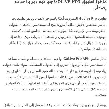
ماهوا تطبيق GoLive Pro جو لايف برو أحدث
إصدار
تطبيق GoLive Pro
المعروف أيضًا باسم
جو لايف برو
، هو تطبيق بث
مباشر مخصّص لأجهزة نظام
أندرويد
يتيح للمستخدمين مشاهدة القنوات
التلفزيونية عبر الإنترنت بكل سهولة. تم تصميم التطبيق ليعمل كمنصة
موثوقة لمتابعة للمحتوى التلفزيوني ومشاهدة المباريات دون الحاجة إلى
أجهزة استقبال تقليدية أو إعدادات معقّدة، مما يجعله خيارًا مثاليًا لعشّاق
المشاهدة المباشرة.
يتميّز تطبيق
GoLive Pro APK
بواجهة استخدام بسيطة ومنظمة تساعد
المستخدمين على الوصول السريع إلى القنوات المختلفة، سواء كانت قنوات
رياضية، إخبارية، ترفيهية أو ثقافية. هذا التصميم السهل يجعل التطبيق جو
لايف برو GoLive Pro بدون إعلانات مناسبًا لجميع الفئات، سواء كنت من
المستخدمين الجدد أو من ذوي الخبرة في استخدام تطبيقات البث المباشر،
حيث يمكنك التنقل داخل الأقسام والعثور على القناة المفضلة بسرعة
وسلاسة.
وبفضل الجمع بين سهولة الاستخدام، سرعة الوصول إلى القنوات، والتوافق