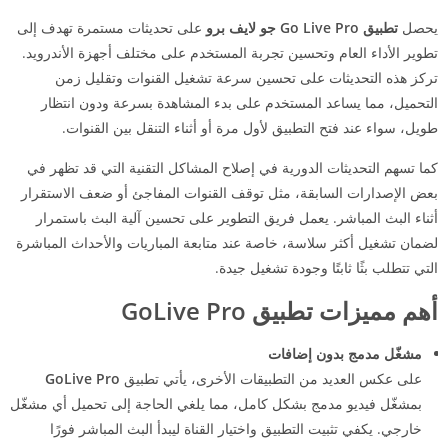
يحصل
تطبيق Go Live Pro جو لايف برو
على تحديثات مستمرة تهدف إلى
تطوير الأداء العام وتحسين تجربة المستخدم على مختلف أجهزة الأندرويد.
تركز هذه التحديثات على تحسين سرعة تشغيل القنوات وتقليل زمن
التحميل، مما يساعد المستخدم على بدء المشاهدة بسرعة ودون انتظار
طويل، سواء عند فتح التطبيق لأول مرة أو أثناء التنقل بين القنوات.
كما تسهم التحديثات الدورية في إصلاح المشاكل التقنية التي قد تظهر في
بعض الإصدارات السابقة، مثل توقف القنوات المفاجئ أو ضعف الاستقرار
أثناء البث المباشر. يعمل فريق التطوير على تحسين آلية البث باستمرار
لضمان تشغيل أكثر سلاسة، خاصة عند متابعة المباريات والأحداث المباشرة
التي تتطلب بثًا ثابتًا وجودة تشغيل جيدة.
أهم مميزات تطبيق GoLive Pro
مشغّل مدمج بدون إضافات
على عكس العديد من التطبيقات الأخرى، يأتي تطبيق
GoLive Pro
بمشغّل فيديو مدمج بشكل كامل، مما يلغي الحاجة إلى تحميل أي مشغّل
خارجي. يكفي تثبيت التطبيق واختيار القناة ليبدأ البث المباشر فورًا