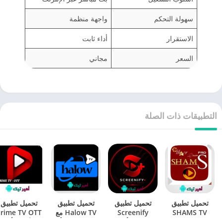
سهولة التحكم
واجهة منظمة
الاستقرار
أداء ثابت
السعر
مجاني
التطبيقات ذات الصلة
تحميل تطبيق
تحميل تطبيق
تحميل تطبيق
تحميل تطبيق
SHAMS TV
Screenify
Halow TV مع
rime TV OTT
شمس تي في
PLUS أخر
كود هلو تيفي أخر
الأصلي أخر