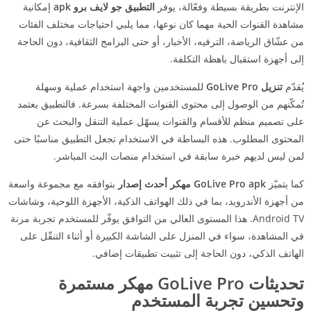
الإنترنت بطريقة بسيطة وفعّالة، يوفر
التطبيق جو لايف برو apk
إمكانية
مشاهدة القنوات الحية مهما كان نوعها، مما يلبي احتياجات مختلف الفئات
من عشّاق الرياضة، الترفيه، الأخبار، أو حتى البرامج الثقافية، دون الحاجة
إلى أجهزة استقبال باهظة التكلفة.
يُقدّم
تنزيل GoLive Pro
للمستخدمين واجهة استخدام عملية وسهلة
تُمكّنهم من الوصول إلى محتوى القنوات المختلفة بسرعة. فالتطبيق يعتمد
على تصميم منظم للأقسام والقنوات يسهّل عملية التنقل والبحث عن
المحتوى المطلوب. هذه البساطة في الاستخدام تجعل التطبيق مناسبًا حتى
لمن ليس لديهم خبرة سابقة في استخدام منصات البث المباشر.
كما يتميّز
GoLive Pro apk مهكر أحدث إصدار
بتوافقه مع مجموعة واسعة
من أجهزة الأندرويد، بما في ذلك الهواتف الذكية، الأجهزة اللوحية، وشاشات
Android TV. هذا المستوى العالي من التوافق يوفّر للمستخدم تجربة مرنة
في المشاهدة، سواء في المنزل على الشاشة الكبيرة أو أثناء التنقّل على
الهاتف الذكي، دون الحاجة إلى تثبيت تطبيقات إضافي.
تحديثات GoLive Pro مهكر مستمرة
وتحسين تجربة المستخدم