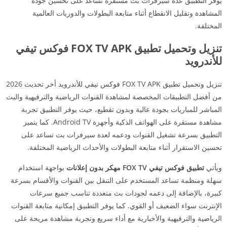
يوفر التطبيق عدة سيرفرات بث مستقرة تساعد على تحسين جودة
المشاهدة وتقليل الانقطاع أثناء متابعة البطولات والدوريات العالمية
المختلفة.
تنزيل وتحميل تطبيق FOX TV APK فوكس تيفي
للأندرويد
تنزيل وتحميل تطبيق FOX TV APK فوكس تيفي للأندرويد أخر تحديث 2026
من أفضل التطبيقات المخصصة لمشاهدة القنوات الرياضية والترفيهية والبث
المباشر للمباريات بجودة عالية وبدون تقطيع، حيث يوفر التطبيق تجربة
مشاهدة مستقرة على الهواتف الذكية وأجهزة Android TV. كما يتميز
التطبيق بسرعة تشغيل القنوات ودعمه لعدة سيرفرات بث تساعد على
تحسين الاستقرار أثناء متابعة البطولات والأحداث الرياضية المختلفة.
ويأتي
تطبيق فوكس تيفي FOX TV مهكر بدون إعلانات
بواجهة استخدام
سهلة ومنظمة تساعد المستخدم على التنقل بين القنوات والأقسام بسرعة
كبيرة، بالإضافة إلى دعمه لجودات بث متعددة تناسب جميع سرعات
الإنترنت سواء الضعيف أو القوي. كما يوفر التطبيق إمكانية متابعة القنوات
الرياضية والترفيهية والأخبارية مع أداء سريع وتجربة مشاهدة مريحة على