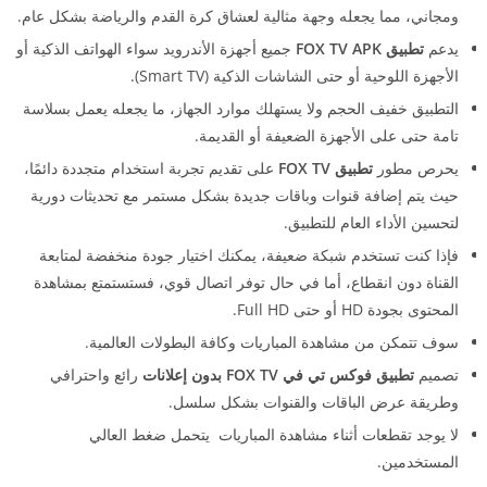
ومجاني، مما يجعله وجهة مثالية لعشاق كرة القدم والرياضة بشكل عام.
يدعم
تطبيق FOX TV APK
جميع أجهزة الأندرويد سواء الهواتف الذكية أو
الأجهزة اللوحية أو حتى الشاشات الذكية (Smart TV).
التطبيق خفيف الحجم ولا يستهلك موارد الجهاز، ما يجعله يعمل بسلاسة
تامة حتى على الأجهزة الضعيفة أو القديمة.
يحرص مطور
تطبيق FOX TV
على تقديم تجربة استخدام متجددة دائمًا،
حيث يتم إضافة قنوات وباقات جديدة بشكل مستمر مع تحديثات دورية
لتحسين الأداء العام للتطبيق.
فإذا كنت تستخدم شبكة ضعيفة، يمكنك اختيار جودة منخفضة لمتابعة
القناة دون انقطاع، أما في حال توفر اتصال قوي، فستستمتع بمشاهدة
المحتوى بجودة HD أو حتى Full HD.
سوف تتمكن من مشاهدة المباريات وكافة البطولات العالمية.
تصميم
تطبيق فوكس تي في FOX TV بدون إعلانات
رائع واحترافي
وطريقة عرض الباقات والقنوات بشكل سلسل.
لا يوجد تقطعات أثناء مشاهدة المباريات يتحمل ضغط العالي
المستخدمين.