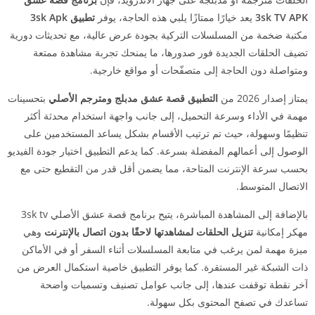
3sk TV APK
يعد خيارًا ممتازًا يلبي هذه الحاجة، يوفر
تطبيق 3sk Apk
مكتبة ضخمة من المسلسلات التركية بجودة عرض عالية، مع تحديثات دورية
تضيف الحلقات الجديدة فور صدورها، ما يمنحك تجربة مشاهدة ممتعة
ومتواصلة دون الحاجة إلى متصفّحات أو مواقع خارجية.
يمتاز إصدار 2026 من
التطبيق قصة عشق مدبلج ومترجم الأصلي
بتحسينات
مهمة في الأداء وسرعة التحميل، إلى جانب واجهة استخدام محدثة أكثر
تنظيمًا وسهولة، حيث تم ترتيب الأقسام بشكل يساعد المستخدمين على
الوصول إلى أعمالهم المفضلة بسرعة. كما يدعم التطبيق اختيار جودة الفيديو
بحسب سرعة الإنترنت المتاحة، مما يضمن أقل قدر من التقطيع حتى مع
الاتصال المتوسط.
بالإضافة إلى المشاهدة المباشرة، يتيح برنامج قصة عشق الأصلي 3sk tv
مهكر إمكانية
تنزيل الحلقات لمشاهدتها لاحقًا بدون اتصال بالإنترنت
وهي
ميزة مهمة لمن يرغب في متابعة المسلسلات أثناء السفر أو في الأماكن
ذات الشبكة غير المستقرة. كما يوفر التطبيق خاصية استكمال العرض من
آخر نقطة توقفت عندها، إلى جانب عوامل تصنيف وتسميات واضحة
تساعدك في تصفح المحتوى بكل سهولة.