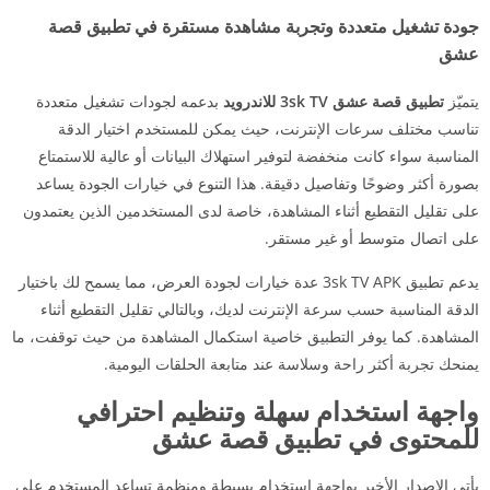
جودة تشغيل متعددة وتجربة مشاهدة مستقرة في تطبيق قصة
عشق
يتميّز
تطبيق قصة عشق 3sk TV للاندرويد
بدعمه لجودات تشغيل متعددة
تناسب مختلف سرعات الإنترنت، حيث يمكن للمستخدم اختيار الدقة
المناسبة سواء كانت منخفضة لتوفير استهلاك البيانات أو عالية للاستمتاع
بصورة أكثر وضوحًا وتفاصيل دقيقة. هذا التنوع في خيارات الجودة يساعد
على تقليل التقطيع أثناء المشاهدة، خاصة لدى المستخدمين الذين يعتمدون
على اتصال متوسط أو غير مستقر.
يدعم تطبيق 3sk TV APK عدة خيارات لجودة العرض، مما يسمح لك باختيار
الدقة المناسبة حسب سرعة الإنترنت لديك، وبالتالي تقليل التقطيع أثناء
المشاهدة. كما يوفر التطبيق خاصية استكمال المشاهدة من حيث توقفت، ما
يمنحك تجربة أكثر راحة وسلاسة عند متابعة الحلقات اليومية.
واجهة استخدام سهلة وتنظيم احترافي
للمحتوى في تطبيق قصة عشق
يأتي الإصدار الأخير بواجهة استخدام بسيطة ومنظمة تساعد المستخدم على