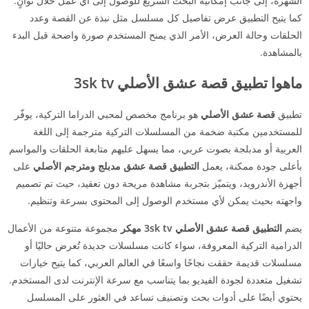
الشهرة، إلى جانب إمكانية البحث السريع للوصول إلى أي عمل خلال ثوانٍ.
كما يتيح التطبيق عرض تفاصيل كل مسلسل مثل نبذة عن القصة وعدد
الحلقات وحالة العرض، الأمر الذي يمنح المستخدم صورة واضحة قبل البدء
بالمشاهدة.
ماهوا تطبيق قصة عشق الأصلي 3sk tv
تطبيق
قصة عشق الأصلي
هو برنامج مخصص لمحبي الدراما التركية، يوفّر
للمستخدمين مكتبة ضخمة من المسلسلات التركية مترجمة إلى اللغة
العربية أو مدبلجة بصوت عربي، مما يسهل عليهم متابعة الحلقات والمواسم
بأعلى جودة ممكنة، يعمل
التطبيق قصة عشق مدبلج ومترجم الأصلي
على
أجهزة الأندرويد، ويتميّز بتجربة مشاهدة مريحة دون تعقيد، حيث تم تصميم
واجهته بحيث يمكن لأي مستخدم الوصول إلى المحتوى بسرعة وتنظيم.
يضم
التطبيق قصة عشق الأصلي 3sk tv مهكر
مجموعة متنوعة من الأعمال
الدرامية التركية المعروفة، سواء كانت مسلسلات جديدة تُعرض حاليًا أو
مسلسلات قديمة حققت نجاحًا واسعًا في العالم العربي، كما يتيح خيارات
تشغيل متعددة لجودة الفيديو بما يتناسب مع سرعة الإنترنت لدى المستخدم.
يحتوي أيضًا على أدوات بحث وتصنيف تساعد في العثور على المسلسل