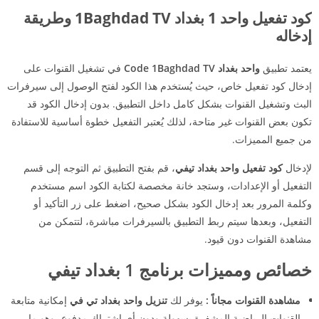
كود تفعيل واحد 1 بغداد 1Baghdad TV وطريقة
إدخاله
يعتمد تطبيق
واحد بغداد Code 1Baghdad TV
في تشغيل القنوات على
إدخال كود تفعيل خاص، حيث يُستخدم هذا الكود لفتح الوصول إلى سيرفرات
البث وتشغيل القنوات بشكل كامل داخل التطبيق. بدون إدخال الكود قد
تكون بعض القنوات غير متاحة، لذلك يُعتبر التفعيل خطوة أساسية للاستفادة
من جميع المميزات.
لإدخال
كود تفعيل واحد بغداد تيفي
، قم بفتح التطبيق ثم التوجه إلى قسم
التفعيل أو الإعدادات، وستجد خانة مخصصة لكتابة الكود اسم مستخدم
وكلمة المرور بعد إدخال الكود بشكل صحيح، اضغط على زر التأكيد أو
التفعيل، وبعدها سيتم ربط التطبيق بالسيرفرات مباشرة، لتتمكن من
مشاهدة القنوات دون قيود.
خصائص ومميزات برنامج 1 بغداد تيفي
مشاهدة القنوات مجاناً :
يوفر لك
تنزيل واحد بغداد تي في
إمكانية متابعة
القنوات الرياضية المشفرة بسهولة ودون أي اشتراك مدفوع، وهو ما