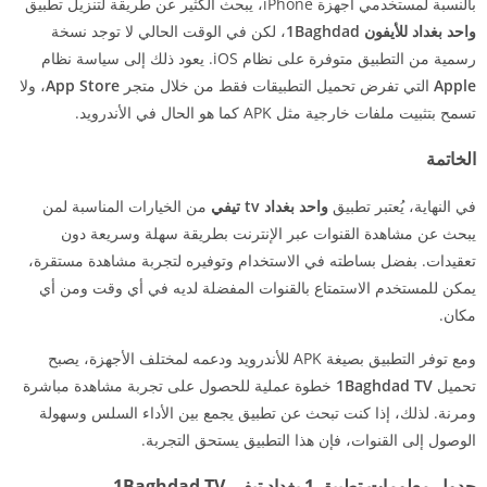
بالنسبة لمستخدمي أجهزة iPhone، يبحث الكثير عن طريقة لتنزيل تطبيق
واحد بغداد للأيفون 1Baghdad
، لكن في الوقت الحالي لا توجد نسخة
رسمية من التطبيق متوفرة على نظام iOS. يعود ذلك إلى سياسة نظام
Apple
التي تفرض تحميل التطبيقات فقط من خلال متجر
App Store
، ولا
تسمح بتثبيت ملفات خارجية مثل APK كما هو الحال في الأندرويد.
الخاتمة
في النهاية، يُعتبر تطبيق
واحد بغداد tv تيفي
من الخيارات المناسبة لمن
يبحث عن مشاهدة القنوات عبر الإنترنت بطريقة سهلة وسريعة دون
تعقيدات. بفضل بساطته في الاستخدام وتوفيره لتجربة مشاهدة مستقرة،
يمكن للمستخدم الاستمتاع بالقنوات المفضلة لديه في أي وقت ومن أي
مكان.
ومع توفر التطبيق بصيغة APK للأندرويد ودعمه لمختلف الأجهزة، يصبح
تحميل
1Baghdad TV
خطوة عملية للحصول على تجربة مشاهدة مباشرة
ومرنة. لذلك، إذا كنت تبحث عن تطبيق يجمع بين الأداء السلس وسهولة
الوصول إلى القنوات، فإن هذا التطبيق يستحق التجربة.
جدول معلومات تطبيق 1 بغداد تيفي 1Baghdad TV