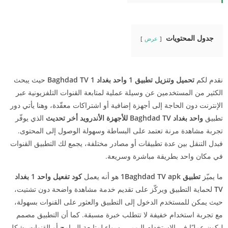
جدول المحتويات
عرض
نقدم لكم
تحميل وتنزيل تطبيق 1 واحد بغداد 1 Baghdad TV
حيث يبحث
الكثير من المستخدمين عن وسيلة عملية لمتابعة القنوات التلفزيونية عبر
الإنترنت دون الحاجة إلى أجهزة إضافية أو اشتراكات معقّدة، وهنا يأتي دور
تطبيق
واحد بغداد Baghdad TV
للأجهزة الأندرويد أخر تحديث
الذي يوفّر
تجربة مشاهدة مرنة تعتمد على البساطة وسهولة الوصول إلى المحتوى.
فبدل التنقل بين عدة تطبيقات أو مصادر مختلفة، يجمع لك التطبيق القنوات
في مكان واحد بطريقة مباشرة وسريعة.
ما يميّز
تطبيق
apk
1Baghdad TV
هو أنه يعمل
كود تفعيل واحد 1 بغداد
TV
لحماية التطبيق ويركّز على تقديم خدمة مشاهدة واضحة دون تشتيت،
حيث يمكن للمستخدم الدخول إلى التطبيق والعثور على القنوات بسهولة،
مع تجربة استخدام خفيفة لا تتطلب خبرة مسبقة. كما أن التطبيق مصمم
ليكون عمليًا في الاستخدام اليومي، سواء لمتابعة البرامج أو القنوات بشكل