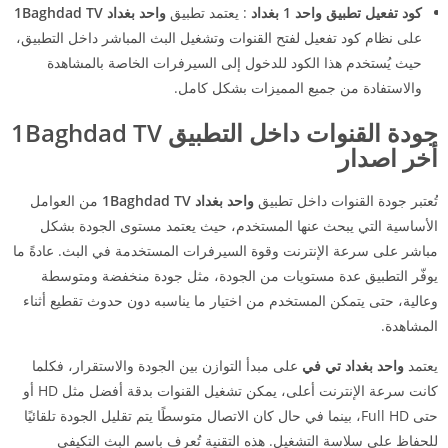
كود تفعيل تطبيق واحد 1 بغداد
: يعتمد تطبيق
واحد بغداد 1Baghdad TV
على نظام كود تفعيل لفتح القنوات وتشغيل البث المباشر داخل التطبيق،
حيث يُستخدم هذا الكود للدخول إلى السيرفرات الخاصة بالمشاهدة
والاستفادة من جميع المميزات بشكل كامل.
جودة القنوات داخل التطبيق 1Baghdad TV
أخر اصدار
تُعتبر جودة القنوات داخل تطبيق
واحد بغداد 1Baghdad TV
من العوامل
الأساسية التي يبحث عنها المستخدم، حيث يعتمد مستوى الجودة بشكل
مباشر على سرعة الإنترنت وقوة السيرفرات المستخدمة في البث. عادةً ما
يوفّر التطبيق عدة مستويات من الجودة، مثل جودة منخفضة ومتوسطة
وعالية، حتى يتمكن المستخدم من اختيار ما يناسبه دون حدوث تقطيع أثناء
المشاهدة.
يعتمد
واحد بغداد تي في
على مبدأ التوازن بين الجودة والاستقرار، فكلما
كانت سرعة الإنترنت أعلى، يمكن تشغيل القنوات بدقة أفضل مثل HD أو
حتى Full HD، بينما في حال كان الاتصال متوسطًا يتم تقليل الجودة تلقائيًا
للحفاظ على سلاسة التشغيل. هذه التقنية تُعرف باسم البث التكيفي