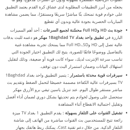
يجعله من أبرز التطبيقات المطلوبة لدى عشاق كرة القدم يعتمد التطبيق
على خوادم قوية تمنحك بثًا مباشرًا سريعًا ومستقرًا، مما يضمن مشاهدة
المباريات الحصرية بجودة عالية وبدون أي تقطيع
جودة بث HD وFull HD محسّنة لجميع السرعات :
أحد أهم المميزات
البارزة في
تطبيق واحد بغداد 1Baghdad TV مهكر
هو دعمه للبث بدقات
عالية تصل إلى HD وFull HD،,SD مما يمنحك تجربة مشاهدة غنية
بالتفاصيل ووضوحًا فائقًا للصورة، يتيح لك التطبيق اختيار الجودة التي
تناسب سرعة الإنترنت لديك، سواء كانت قوية أو ضعيفة، وذلك لتقليل
استهلاك البيانات وضمان استمرار البث دون توقف.
سيرفرات قوية محدثة باستمرار :
يتميز التطبيق واحد بغداد 1Baghdad
TV بسيرفرات عالية الكفاءة مصممة خصيصًا لتحمل الضغط وتقديم بث
مباشر مستقر طوال اليوم. عند تنزيل ياسين تيفي برو الأزرق مهكر
ستحصل على وصول لخوادم يتم تحديثها بشكل دوري لضمان أداء أفضل
وتقليل احتمالية الانقطاع أثناء المشاهدة
تشغيل القنوات على التلفاز بسهولة :
يقدم التطبيق 1 بغداد TV ميزة
رائعة تتيح للمستخدمين بث القنوات مباشرة من الهاتف إلى شاشة
التلفاز الذكية. من خلال دعم تقنية Cast، يمكنك ربط هاتفك بجهاز