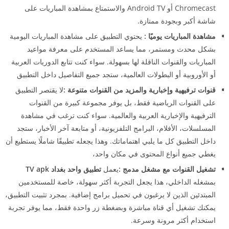
Chromecast أو Android TV والاستمتاع بمشاهدة المباريات على
شاشة أكبر وبجودة ممتازة.
مشاهدة المباريات يوميًا :
يحتوي التطبيق على مشاهدة المباريات اليومية
بشكل محدث ومستمر، مما يساعد المستخدم على معرفة مواعيد
المباريات والقنوات الناقلة لها بسهولة. سواء كنت تتابع الدوريات العربية
أو الأوروبية أو البطولات العالمية، ستجد جميع التفاصيل داخل التطبيق
قنوات ترفيهية وإخبارية والمزيد من القنوات متنوعة :
لا يقتصر التطبيق
على القنوات الرياضية فقط، بل يوفر مجموعة كبيرة من القنوات
الترفيهية والإخبارية العربية والعالمية. سواء كنت ترغب في مشاهدة
المسلسلات، الأفلام، البرامج التلفزيونية، أو متابعة آخر الأخبار، ستجد
داخل التطبيق كل ما يلبي اهتماماتك. وهذا يجعله تطبيقًا شاملًا يستطيع أن
يغطي جميع أنواع المحتوى في مكان واحد،
تشغيل القنوات مع مشغل مدمج :
يعمل
تطبيق واحد بغداد TV apk
بمشغله الداخلي، هذا يجعل التجربة أكثر سهولة، خاصة للمستخدمين
المبتدئين الذين لا يرغبون في تحميل برامج إضافية. بمجرد تثبيت التطبيق،
يمكنك تشغيل أي قناة مباشرة وبضغطة زر واحدة فقط، مما يوفر تجربة
استخدام أكثر مرونة وسرعة.