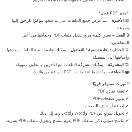
*
مدير PDF فعال
*
📅
الأخيرة
– يتم عرض جميع الملفات التي تم فتحها مؤخرًا للرجوع إليها
بسرعة.
🔒
القفل
– تعيين كلمة مرور لقفل ملفات PDF وحمايتها من أعين
المتطفلين.
💡
الحذف / إعادة تسمية / التفضيل
– يمكنك إعادة تسمية الملفات وحذفها
وإضافتها إلى المفضلة.
🤝
المشاركة
– يمكنك مشاركة الملفات مع الآخرين والتعاون بسهولة.
🖨️
الطباعة
– يمكنك طباعة ملفات PDF بسرعة من هاتفك.
#
ميزات ستتوفر قريبًا
#
✔ تعبئة نماذج PDF
✔ تدوير صفحات PDF
✔ إضافة أو حذف الصفحات
✔ تحويل سريع بين PDF وWord وExcel وما إلى ذلك
✔ ماسح ضوئي ذكي لملفات PDF يقوم بمسح وتحويل ملفات PDF بسرعة
…