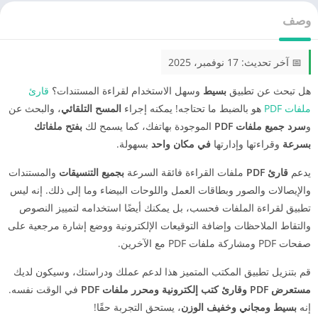
وصف
📅 آخر تحديث: 17 نوفمبر، 2025
هل تبحث عن تطبيق
بسيط
وسهل الاستخدام لقراءة المستندات؟
قارئ
ملفات PDF
هو بالضبط ما تحتاجه! يمكنه إجراء
المسح التلقائي
، والبحث عن
و
سرد جميع ملفات PDF
الموجودة بهاتفك، كما يسمح لك
بفتح ملفاتك
بسرعة
وقراءتها وإدارتها
في مكان واحد
بسهولة.
يدعم
قارئ PDF
ملفات القراءة فائقة السرعة
بجميع التنسيقات
والمستندات
والإيصالات والصور وبطاقات العمل واللوحات البيضاء وما إلى ذلك. إنه ليس
تطبيق لقراءة الملفات فحسب، بل يمكنك أيضًا استخدامه لتمييز النصوص
والتقاط الملاحظات وإضافة التوقيعات الإلكترونية ووضع إشارة مرجعية على
صفحات PDF ومشاركة ملفات PDF مع الآخرين.
قم بتنزيل تطبيق المكتب المتميز هذا لدعم عملك ودراستك، وسيكون لديك
مستعرض PDF وقارئ كتب إلكترونية ومحرر ملفات PDF
في الوقت نفسه.
إنه
بسيط ومجاني وخفيف الوزن
، يستحق التجربة حقًا!