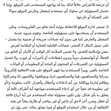
أو عرضة للاعتراض خلافاً لذلك بما قد يواجهه المستخدم على الموقع. وإننا لا
نتحمل المسؤولية عن سلوك أي مستخدم لمشغل وعارض الموقع سواءً
على الشبكة أو خارجها.
3. تسعى ادارة الموقع للاحتفاظ ببوابة آمنة تخلو من الفايروسات، وعلى
المستخدم أن يستخدمها على مسؤوليته الخاصة. وتقوم بتزويد خدمة
المشغل والعارض كما هي بدون أية ضمانات صريحة أو ضمنية بما يشمل –
على سبيل المثال لا الحصر- ضمانات القابلية للتجارة أو الملائمة لغرض
معين وإمكانية التعدي. ولا تضمن السلامة كل الوقت أو الأمان أو الخلو من
الخطأ، أو أنهاستعمل دوماً وبدون انقطاعات أو تأخيرات أو عيوب. ولا تتحمل
المسؤولية عن التصرفات أو المحتوى أو المادة أو المعلومات أو البيانات
الخاصة بالغير. ويبرأ المستخدم-بما فيهم الموقع على هذه الاتفاقية إلكترونياً-
مدرائنا والمساهمون فينا والمساهمون لدينا وموظفونا والتابعون لنا وشركاؤنا
وطاقم إدارتنا ووكلائنا من أية ادعاءات وأعطال وأضرار -كانت معلومة و/أو
غير معلومة-قد تنشأ عن أي ادعاء للمستخدم بمواجهة أية أطراف ثالثة أو
يتعلق به بأي شكل. ولن تكون مسؤولة تجاه المستخدم عن أية أرباح فائتة
أو عطل وضرر آخر لاحق أو خاص أو غير مباشر أو طارئ ينشأ عن هذه
الاتفاقية أو من خلال استخدام الموقع أو فيما يتعلق بذلك؛ حتى وإن تم