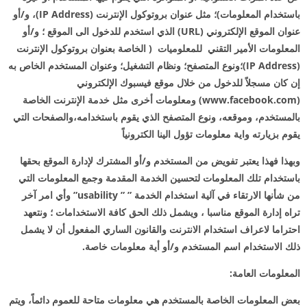
باستخدام المعلومات)؛ مثل عنوان بروتوكول الإنترنت (IP Address)، و/أو
عنوان الموقع الإلكتروني (URL) الذي استخدم للدخول الى الموقع ؛ و/أو
المعلومات الأمير التقني للمعلوميات ( الخاصة بعنوان بروتوكول الإنترنت
(IP Address)؛ونوع المتصفح؛ ونظام التشغيل؛ وعنوان المستخدم الخاص به
إن كان مسجلاً للدخول من خلال موقع فيسبوك الإلكتروني
(www.facebook.com) ومعلومات أخرى مثل خدمة الإنترنت الخاصة
بالمستخدم، وموقعه، ونوع المتصفح الذي يقوم باستخدامه،والصفحات التي
يقوم بزيارته واية معلومات تؤول الينا الكترونياً
وبهذا فهذا يعتبر تفويض من المستخدم و/أو المشترك لإدارة الموقع بحقها
باستخدام تلك المعلومات لتحسين الخدمة المقدمة وجمع المعلومات التي
من شأنها الارتقاء في آلية استخدام الخدمة ” ” usability” وأي امر آخر
تراه إدارة الموقع مناسبا ، ويشمل ذلك الحق كافة الاستخدامات ؛ ونتعهد
احتراما لاعراف استخدام الانترنت والقانون الساري المفعول أن لا يشمل
ذلك الاستخدام اسم المستخدم و/أو أية معلومات خاصة.
المعلومات العامة:
بعض المعلومات الخاصة بالمستخدم هي معلومات متاحة للعموم دائماً، ويتم