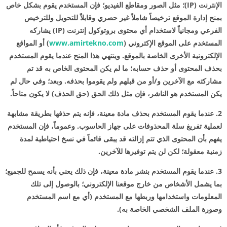
الإنترنت (IP)؛ مثل الصور ومقاطع الفيديو؛ فإن المستخدم يقوم بشكل خاص
بمنح إدارة الموقع ترخيصاً شاملاً غير حصري وقابلاً للتحويل وللترخيص
الفرعي ومجانياً لاستخدام أي محتوى بروتوكول إنترنت (IP) يشاركه
المستخدم على الموقع الإكتروني (
www.amirtekno.com
) أو المواقع
الإلكترونية الأخرى الخاصة بالموقع. وينتهي هذا المنح عندما يقوم المستخدم
بحذف المحتوى أو حذف حسابه؛ ما لم يكن المحتوى الخاص به قد تم
مشاركته مع الآخرين و/أو من قبلهم ولم يقوموا بحذفه. وبعد؛ وفي حال لم
يكن المستخدم هو الناشر، فإن مثل ذلك الحق (حق الحذف) لا يكون متاحاً.
2. عندما يقوم المستخدم بحذف مادة معينة، فإنه يتم حذفها بطريقة مشابهة
لعملية تفريغ سلة المحذوفات على جهاز الحاسوب. وعموماً، فإن المستخدم
يفهم بأن المحتوى الذي تتم إزالته قد يبقى قائماً في نسخ احتياطية لمدة
زمنية معقولة؛ لكن لن يتم توفيرها للآخرين.
3. عندما يقوم المستخدم بنشر مادة معينة، فإن ذلك يعني بأنه يسمح للجميع؛
بما يشمل الأشخاص من خارج موقعنا الإلكتروني؛ بالوصول إلى تلك
المعلومات واستخدامها وربطها مع المستخدم (أي مع اسم المستخدم
وصورة الملف الشخصي الخاصة به).