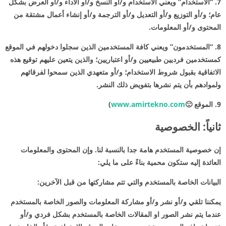
7. “الاستخدام” ويعني الاستخدام و/أو النسخ و/أو الأداء و/أو العرض بشكل
عام؛ و/أو التوزيع و/أو التعديل و/أو الترجمة و/أو إنشاء أعمال مشتقة من
المحتوى و/أو المعلومات.
8. “المستخدمون” ويعني كافة المستخدمين الذين سجلوا دخولهم في الموقع
كمستخدمين فرديين طبيعيين و/أو اعتباريين؛ والذين يتعين عليهم توقيع هذه
الاتفاقية بقبول شروط الاستخدام؛ و/أو متعهدي الذين سمحوا لفرقائهم
ولموادهم بأن يتم نشرها بتفويض ذلك النشر.
9. الموقع 🙁
www.amirtekno.com
)
ثانياً: الخصوصية
إن خصوصية المستخدم هامة جدا بالنسبة لنا. وإن المحتوى والمعلومات
العائدة إليه ستكون محمية بناءً على ما يلي:
البيانات الخاصة بالمستخدم والتي تتم مشاركتها من قبل الآخرين:
يمكننا تلقي و/أو نشر و/أو مشاركة المعلومات والصور الخاصة بالمستخدم
عندما يتم نشر الصور او المقالات الخاصة بالمستخدم بشكل فردي و/أو