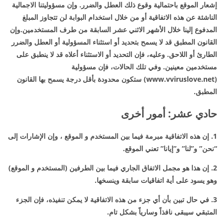
إشعار الموقع باحتمالية وقوع ذلك العطل والضرر. وإن مسؤوليتنا الاجمالية
الناشئة عن هذه الاتفاقية أو من خلال استخدام البوابة لن تتجاوز المبلغ
المدفوع إلينا خلال الأشهر الاثني عشر السابقة من طرف المستخدمين.وإن
القانون المطبق قد لا يسمح بتحديد أو استثناء المسؤولية أو العطل والضرر
الطارئ أو اللاحق. وعليه، فإن التحديد أو الاستثناء أعلاه قد لا ينطبق على
مستخدمين معينين. وفي تلك الحالات، فإن مسؤولية
(www.vviruslove.net) ستكون محدودة بأقل درجة يسمح بها القانون
المطبق.
حادي عشر: أمور أخرى
1. إن هذه الاتفاقية مبرمة فيما بين المستخدم و الموقع ، وإن الإشارات إلى
“نحن” و”لنا” و”إيانا” تعني الموقع.
2. إن هذا هو مجمل الاتفاق الجاري فيما بين الطرفين (المستخدم و الموقع)
وهو يسود على أية اتفاقيات سابقة وينسخها.
3. في حال تبين بأن أي جزء من هذه الاتفاقية لا يمكن تنفيذه، فإن الجزء
المتبقي سيبقى نافذاً وسارياً بشكل تام.