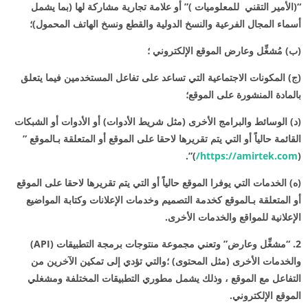
“(الأمير التقني للمعلوميات )” أو علامة تجارية مشاركة لها (بما يشمل
أسماء المجال الفرعية والنسخ الدولية والقطع ونسخ الهاتف المحمول)؛
(ب) مُشغِّل وعارض الموقع الإلكتروني ؛
(ج) المكونات الاجتماعية التي تساعد على تفاعل المستخدمين فيما يتعلق
بالمادة المنشورة على الموقع؛
(د) الوسائط والبرامج الأخرى (مثل شريط الأدوات) أو الأدوات أو الشبكات
القائمة حالياً أو التي يتم تقريرها لاحقا على الموقع أو المتعلقة بـالموقع ”
)”.
https://amirtek.com/
(
(ه) الخدمات التي يوفرا الموقع حالياً أو التي يتم تقريرها لاحقا على الموقع
أو المتعلقة بـالموقع كخدمة التصميم وخدمات الإعلانات وكتابة المواضيع
الإعلانية للمواقع والخدمات الأخرى.
2. “مشغِّل وعارض” وتعني مجموعة منتوجات برمجة التطبيقات (API)
والخدمات الأخرى (مثل المحتوى) ؛والتي تؤدي إلى تمكين الآخرين من
التفاعل مع الموقع ، وذلك يشمل مطوري التطبيقات المختلفة ومشغلي
الموقع الإلكتروني.