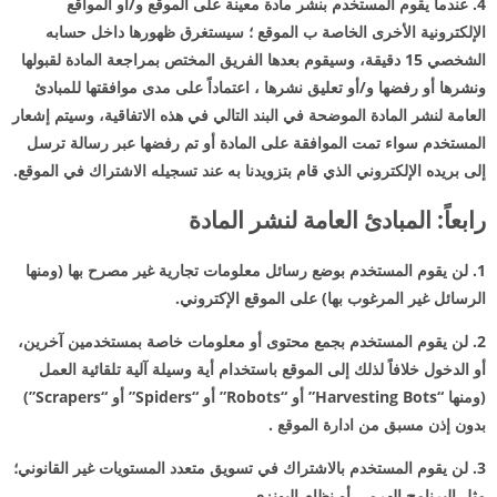
4. عندما يقوم المستخدم بنشر مادة معينة على الموقع و/أو المواقع
الإلكترونية الأخرى الخاصة ب الموقع ؛ سيستغرق ظهورها داخل حسابه
الشخصي 15 دقيقة، وسيقوم بعدها الفريق المختص بمراجعة المادة لقبولها
ونشرها أو رفضها و/أو تعليق نشرها ، اعتماداً على مدى موافقتها للمبادئ
العامة لنشر المادة الموضحة في البند التالي في هذه الاتفاقية، وسيتم إشعار
المستخدم سواء تمت الموافقة على المادة أو تم رفضها عبر رسالة ترسل
إلى بريده الإلكتروني الذي قام بتزويدنا به عند تسجيله الاشتراك في الموقع.
رابعاً: المبادئ العامة لنشر المادة
1. لن يقوم المستخدم بوضع رسائل معلومات تجارية غير مصرح بها (ومنها
الرسائل غير المرغوب بها) على الموقع الإكتروني.
2. لن يقوم المستخدم بجمع محتوى أو معلومات خاصة بمستخدمين آخرين،
أو الدخول خلافاً لذلك إلى الموقع باستخدام أية وسيلة آلية تلقائية العمل
(ومنها “Harvesting Bots” أو “Robots” أو “Spiders” أو “Scrapers”)
بدون إذن مسبق من ادارة الموقع .
3. لن يقوم المستخدم بالاشتراك في تسويق متعدد المستويات غير القانوني؛
مثل البرنامج الهرمي أو نظام البونزي.